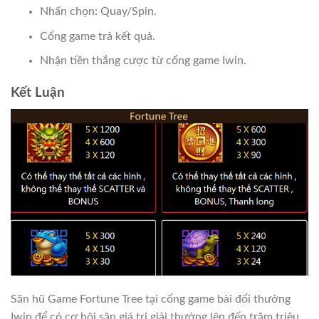
Nhấn chọn: Quay/Spin.
Cổng game trả kết quả.
Nhận tiền thắng cược từ cổng game Iwin.
Kết Luận
Săn hũ Game Fortune Tree tại cổng game bài đổi thưởng
Iwin để có cơ hội săn giá trị giải thưởng lên đến trăm triệu