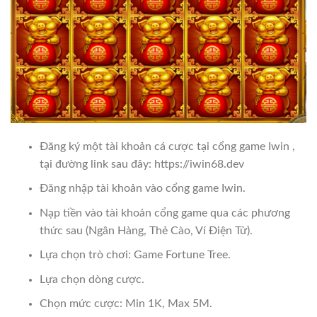
Đăng ký một tài khoản cá cược tại cổng game Iwin ,
tại đường link sau đây: https://iwin68.dev
Đăng nhập tài khoản vào cổng game Iwin.
Nạp tiền vào tài khoản cổng game qua các phương
thức sau (Ngân Hàng, Thẻ Cào, Ví Điện Tử).
Lựa chọn trò chơi: Game Fortune Tree.
Lựa chọn dòng cược.
Chọn mức cược: Min 1K, Max 5M.