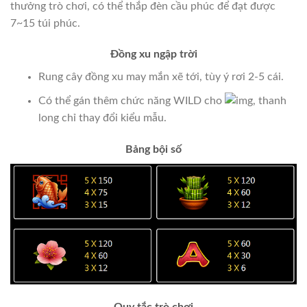
thưởng trò chơi, có thể thắp đèn cầu phúc để đạt được
7~15 túi phúc.
Đồng xu ngập trời
Rung cây đồng xu may mắn xẽ tới, tùy ý rơi 2-5 cái.
Có thể gán thêm chức năng WILD cho
, thanh
long chỉ thay đổi kiểu mẫu.
Bảng bội số