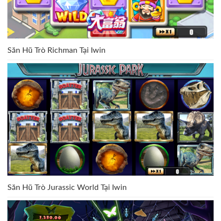
Săn Hũ Trò Richman Tại Iwin
Săn Hũ Trò Jurassic World Tại Iwin