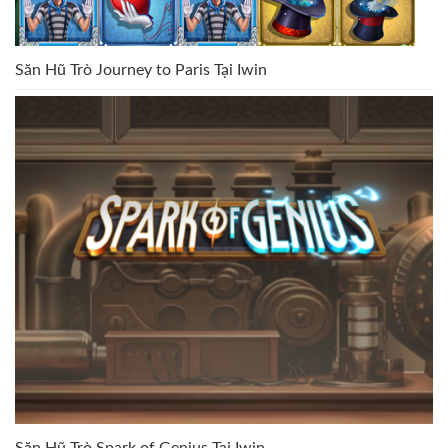
Săn Hũ Trò Journey to Paris Tại Iwin
Săn Hũ Trò Spark of Genius Tại Iwin