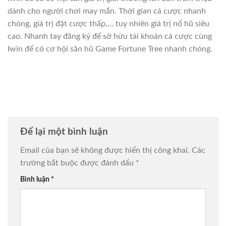
dành cho người chơi may mắn. Thời gian cá cược nhanh
chóng, giá trị đặt cược thấp,… tuy nhiên giá trị nổ hũ siêu
cao. Nhanh tay đăng ký để sở hữu tài khoản cá cược cùng
Iwin để có cơ hội săn hũ Game Fortune Tree nhanh chóng.
Để lại một bình luận
Email của bạn sẽ không được hiển thị công khai.
Các
trường bắt buộc được đánh dấu
*
Bình luận
*