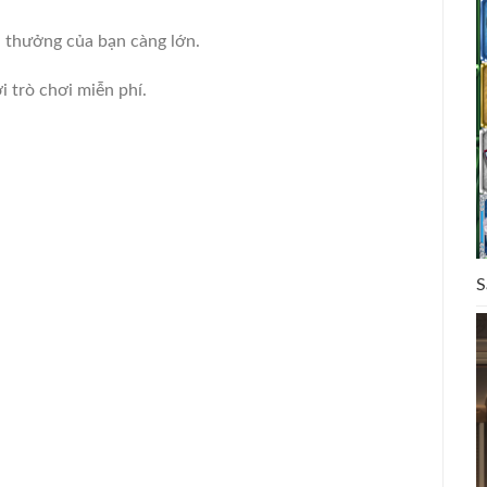
 thưởng của bạn càng lớn.
 trò chơi miễn phí.
S