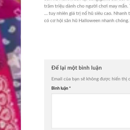
trăm triệu dành cho người chơi may mắn. T
… tuy nhiên giá trị nổ hũ siêu cao. Nhanh
có cơ hội săn hũ Halloween nhanh chóng.
Để lại một bình luận
Email của bạn sẽ không được hiển thị 
Bình luận
*