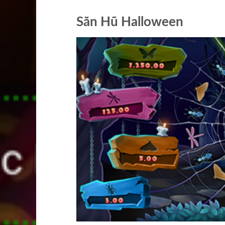
Săn Hũ Halloween