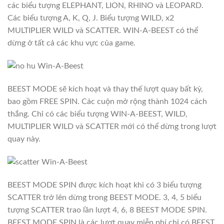
các biểu tượng ELEPHANT, LION, RHINO và LEOPARD.
Các biểu tượng A, K, Q, J. Biểu tượng WILD, x2
MULTIPLIER WILD và SCATTER. WIN-A-BEEST có thể
dừng ở tất cả các khu vực của game.
BEEST MODE sẽ kích hoạt và thay thế lượt quay bất kỳ,
bao gồm FREE SPIN. Các cuộn mở rộng thành 1024 cách
thắng. Chỉ có các biểu tượng WIN-A-BEEST, WILD,
MULTIPLIER WILD và SCATTER mới có thể dừng trong lượt
quay này.
BEEST MODE SPIN được kích hoạt khi có 3 biểu tượng
SCATTER trở lên dừng trong BEEST MODE. 3, 4, 5 biểu
tượng SCATTER trao lần lượt 4, 6, 8 BEEST MODE SPIN.
BEEST MODE SPIN là các lượt quay miễn phí chỉ có BEEST