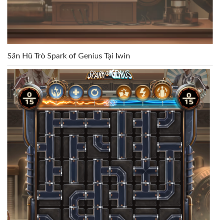
Săn Hũ Trò Spark of Genius Tại Iwin