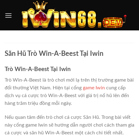
Skip
to
content
Săn Hũ Trò Win-A-Beest Tại Iwin
Trò Win-A-Beest Tại Iwin
Trò Win-A-Beest là trò chơi mới lạ trên thị trường game bài
đổi thưởng Việt Nam. Hiện tại cổng
game Iwin
cung cấp
dịch vụ cá cược trò Win-A-Beest với giá trị nổ hũ lên đến
hàng trăm triệu đồng mỗi ngày.
Nếu quan tâm đến trò chơi cá cược Săn Hũ. Trong bài viết
này cổng game Iwin sẽ hướng dẫn người chơi cách tham gia
cá cược và săn hũ Win-A-Beest một cách chi tiết nhất.