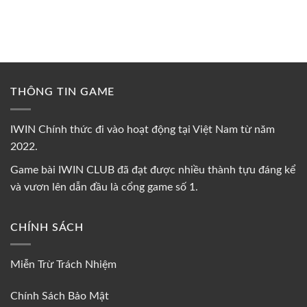
THÔNG TIN GAME
IWIN Chính thức đi vào hoạt động tại Việt Nam từ năm
2022.
Game bài IWIN CLUB đã đạt được nhiều thành tựu đáng kể
và vươn lên dẫn đầu là cổng game số 1.
CHÍNH SÁCH
Miễn Trừ Trách Nhiệm
Chính Sách Bảo Mật