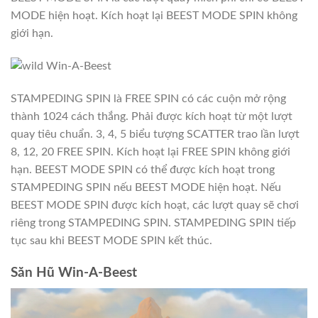
MODE hiện hoạt. Kích hoạt lại BEEST MODE SPIN không
giới hạn.
STAMPEDING SPIN là FREE SPIN có các cuộn mở rộng
thành 1024 cách thắng. Phải được kích hoạt từ một lượt
quay tiêu chuẩn. 3, 4, 5 biểu tượng SCATTER trao lần lượt
8, 12, 20 FREE SPIN. Kích hoạt lại FREE SPIN không giới
hạn. BEEST MODE SPIN có thể được kích hoạt trong
STAMPEDING SPIN nếu BEEST MODE hiện hoạt. Nếu
BEEST MODE SPIN được kích hoạt, các lượt quay sẽ chơi
riêng trong STAMPEDING SPIN. STAMPEDING SPIN tiếp
tục sau khi BEEST MODE SPIN kết thúc.
Săn Hũ Win-A-Beest