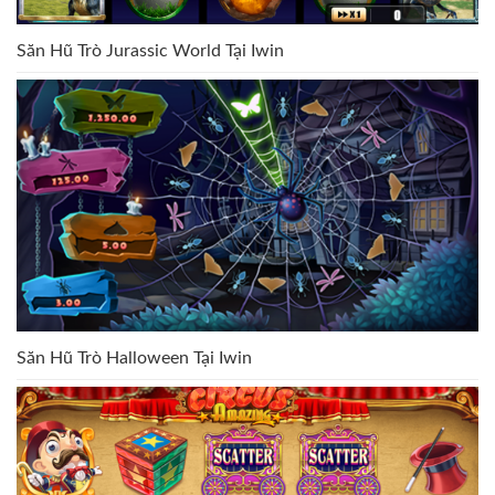
Săn Hũ Trò Jurassic World Tại Iwin
Săn Hũ Trò Halloween Tại Iwin