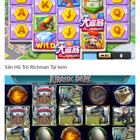
Săn Hũ Trò Richman Tại Iwin