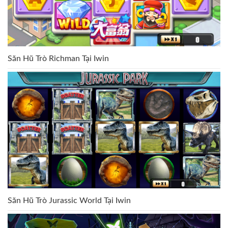
Săn Hũ Trò Richman Tại Iwin
Săn Hũ Trò Jurassic World Tại Iwin