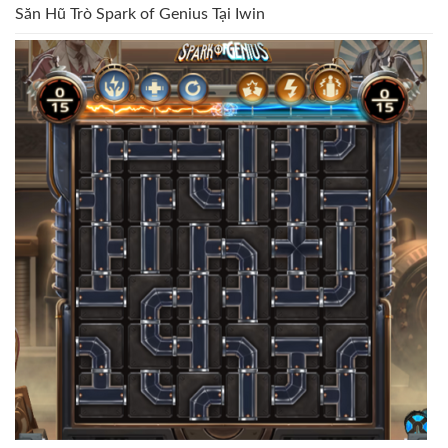
Săn Hũ Trò Spark of Genius Tại Iwin