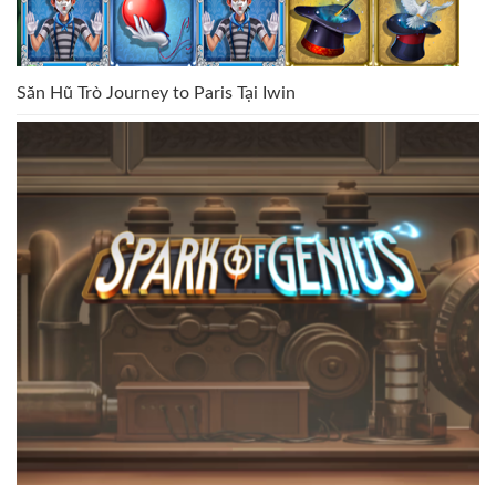
Săn Hũ Trò Journey to Paris Tại Iwin