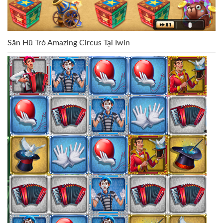
Săn Hũ Trò Amazing Circus Tại Iwin