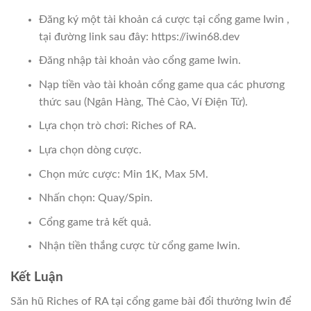
Đăng ký một tài khoản cá cược tại cổng game Iwin ,
tại đường link sau đây: https://iwin68.dev
Đăng nhập tài khoản vào cổng game Iwin.
Nạp tiền vào tài khoản cổng game qua các phương
thức sau (Ngân Hàng, Thẻ Cào, Ví Điện Tử).
Lựa chọn trò chơi: Riches of RA.
Lựa chọn dòng cược.
Chọn mức cược: Min 1K, Max 5M.
Nhấn chọn: Quay/Spin.
Cổng game trả kết quả.
Nhận tiền thắng cược từ cổng game Iwin.
Kết Luận
Săn hũ Riches of RA tại cổng game bài đổi thưởng Iwin để