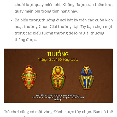
chuỗi lượt quay miễn phí. Không được trao thêm lượt
quay miễn phí trong tính năng này.
Ba biểu tượng thưởng ở nơi bất kỳ trên các cuộn kích
hoạt thưởng Chọn Giải thường, tại đây bạn chọn một
trong các biểu tượng thưởng để lộ ra giải thưởng
thắng được.
Trò chơi cũng có một vòng Đánh cược tùy chọn. Bạn có thể