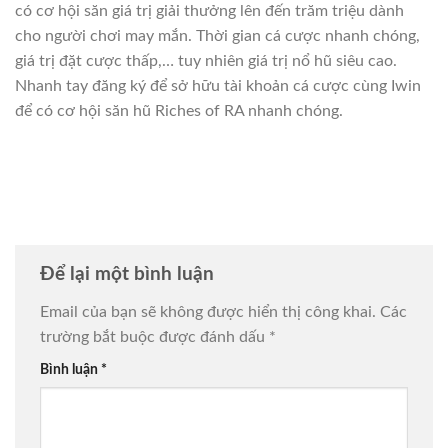
có cơ hội săn giá trị giải thưởng lên đến trăm triệu dành
cho người chơi may mắn. Thời gian cá cược nhanh chóng,
giá trị đặt cược thấp,… tuy nhiên giá trị nổ hũ siêu cao.
Nhanh tay đăng ký để sở hữu tài khoản cá cược cùng Iwin
để có cơ hội săn hũ Riches of RA nhanh chóng.
Để lại một bình luận
Email của bạn sẽ không được hiển thị công khai.
Các
trường bắt buộc được đánh dấu
*
Bình luận
*