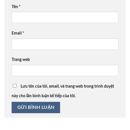
Tên
*
Email
*
Trang web
Lưu tên của tôi, email, và trang web trong trình duyệt
này cho lần bình luận kế tiếp của tôi.