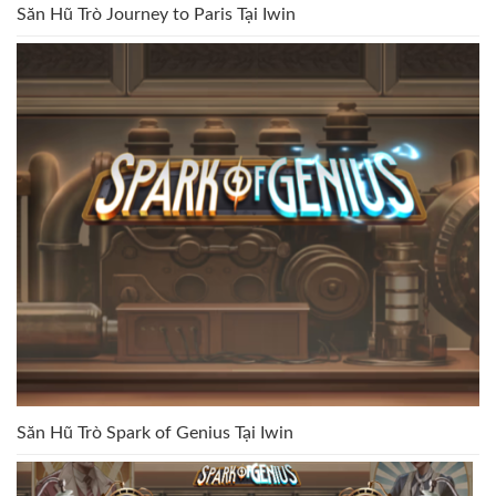
Săn Hũ Trò Journey to Paris Tại Iwin
Săn Hũ Trò Spark of Genius Tại Iwin