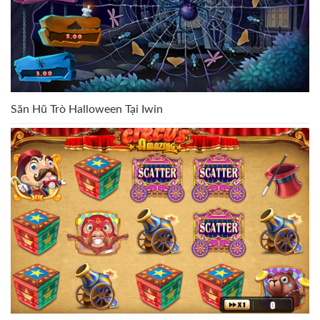
Săn Hũ Trò Halloween Tại Iwin