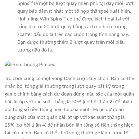
Spins™ là một bộ lượt quay miễn phí, tại đây mỗi lượt
quay bảo đảm ít nhất một tổ hợp thắng sẽ xuất hiện.
Tính năng Win Spins™ có thể được kích hoạt lại với
tổng lên tới 20 lượt quay bằng cách có biểu tượng
scatter dấu đô la trên các cuộn trong tính năng này.
Bạn được thưởng thêm 2 lượt quay trên mỗi biểu
tượng dấu đô la.
Trò chơi cũng có một vòng Đánh cược tùy chọn. Bạn có thể
nhân bội tổng giải thưởng trong lượt quay bất kỳ trong
game chính bằng cách dự đoán đúng màu sắc của một quân
bài lật úp với xác suất thắng là 50% (cơ hội 1 ăn 2) để nhân
đôi tổng số tiền thắng hiện tại của mình. Hoặc dự đoán
đúng chất của một quân bài lật úp với xác suất thắng là
25% (cơ hội 1 ăn 4) để nhân bốn lần tổng số tiền thắng hiện
tại của mình. Bạn có thể chơi vòng thưởng Đánh cược tối