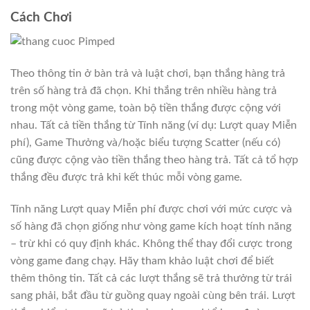
Cách Chơi
Theo thông tin ở bàn trả và luật chơi, bạn thắng hàng trả
trên số hàng trả đã chọn. Khi thắng trên nhiều hàng trả
trong một vòng game, toàn bộ tiền thắng được cộng với
nhau. Tất cả tiền thắng từ Tính năng (ví dụ: Lượt quay Miễn
phí), Game Thưởng và/hoặc biểu tượng Scatter (nếu có)
cũng được cộng vào tiền thắng theo hàng trả. Tất cả tổ hợp
thắng đều được trả khi kết thúc mỗi vòng game.
Tính năng Lượt quay Miễn phí được chơi với mức cược và
số hàng đã chọn giống như vòng game kích hoạt tính năng
– trừ khi có quy định khác. Không thể thay đổi cược trong
vòng game đang chạy. Hãy tham khảo luật chơi để biết
thêm thông tin. Tất cả các lượt thắng sẽ trả thưởng từ trái
sang phải, bắt đầu từ guồng quay ngoài cùng bên trái. Lượt