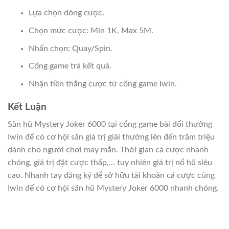
Lựa chọn dòng cược.
Chọn mức cược: Min 1K, Max 5M.
Nhấn chọn: Quay/Spin.
Cổng game trả kết quả.
Nhận tiền thắng cược từ cổng game Iwin.
Kết Luận
Săn hũ Mystery Joker 6000 tại cổng game bài đổi thưởng
Iwin để có cơ hội săn giá trị giải thưởng lên đến trăm triệu
dành cho người chơi may mắn. Thời gian cá cược nhanh
chóng, giá trị đặt cược thấp,… tuy nhiên giá trị nổ hũ siêu
cao. Nhanh tay đăng ký để sở hữu tài khoản cá cược cùng
Iwin để có cơ hội săn hũ Mystery Joker 6000 nhanh chóng.