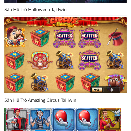
Săn Hũ Trò Halloween Tại Iwin
Săn Hũ Trò Amazing Circus Tại Iwin