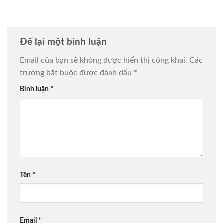
Để lại một bình luận
Email của bạn sẽ không được hiển thị công khai.
Các
trường bắt buộc được đánh dấu
*
Bình luận
*
Tên
*
Email
*