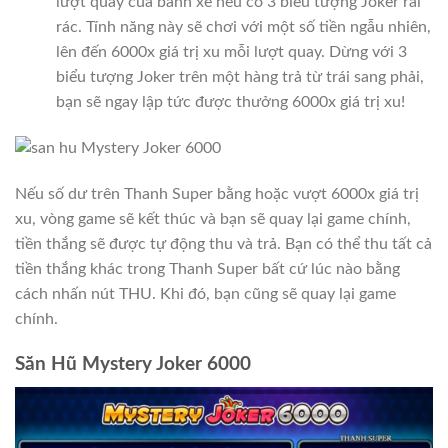
lượt quay của bánh xe nếu có 3 biểu tượng Joker rải
rác. Tính năng này sẽ chơi với một số tiền ngẫu nhiên,
lên đến 6000x giá trị xu mỗi lượt quay. Dừng với 3
biểu tượng Joker trên một hàng trả từ trái sang phải,
bạn sẽ ngay lập tức được thưởng 6000x giá trị xu!
Nếu số dư trên Thanh Super bằng hoặc vượt 6000x giá trị
xu, vòng game sẽ kết thúc và bạn sẽ quay lại game chính,
tiền thắng sẽ được tự động thu và trả. Bạn có thể thu tất cả
tiền thắng khác trong Thanh Super bất cứ lúc nào bằng
cách nhấn nút THU. Khi đó, bạn cũng sẽ quay lại game
chính.
Săn Hũ Mystery Joker 6000