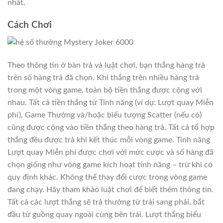
nhất.
Cách Chơi
Theo thông tin ở bàn trả và luật chơi, bạn thắng hàng trả
trên số hàng trả đã chọn. Khi thắng trên nhiều hàng trả
trong một vòng game, toàn bộ tiền thắng được cộng với
nhau. Tất cả tiền thắng từ Tính năng (ví dụ: Lượt quay Miễn
phí), Game Thưởng và/hoặc biểu tượng Scatter (nếu có)
cũng được cộng vào tiền thắng theo hàng trả. Tất cả tổ hợp
thắng đều được trả khi kết thúc mỗi vòng game. Tính năng
Lượt quay Miễn phí được chơi với mức cược và số hàng đã
chọn giống như vòng game kích hoạt tính năng – trừ khi có
quy định khác. Không thể thay đổi cược trong vòng game
đang chạy. Hãy tham khảo luật chơi để biết thêm thông tin.
Tất cả các lượt thắng sẽ trả thưởng từ trái sang phải, bắt
đầu từ guồng quay ngoài cùng bên trái. Lượt thắng biểu