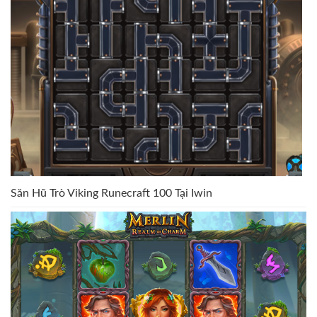
Săn Hũ Trò Viking Runecraft 100 Tại Iwin