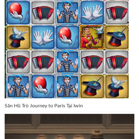
Săn Hũ Trò Journey to Paris Tại Iwin