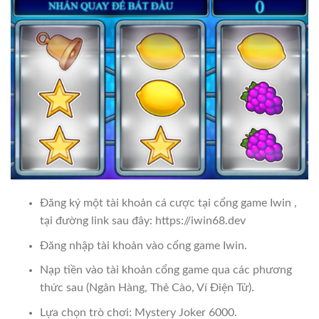
Đăng ký một tài khoản cá cược tại cổng game Iwin ,
tại đường link sau đây: https://iwin68.dev
Đăng nhập tài khoản vào cổng game Iwin.
Nạp tiền vào tài khoản cổng game qua các phương
thức sau (Ngân Hàng, Thẻ Cào, Ví Điện Tử).
Lựa chọn trò chơi: Mystery Joker 6000.