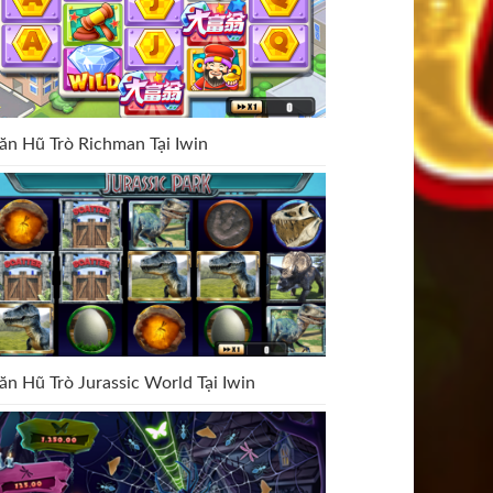
ăn Hũ Trò Richman Tại Iwin
ăn Hũ Trò Jurassic World Tại Iwin