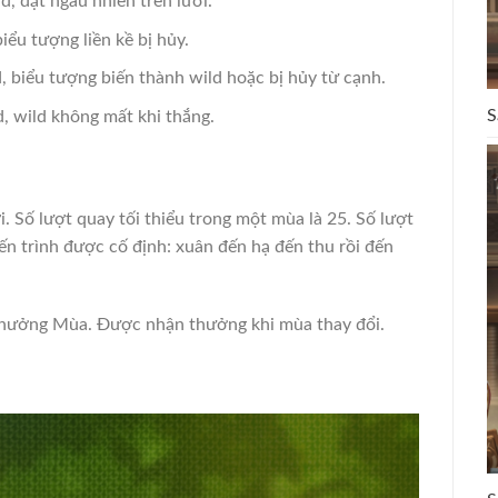
d, đặt ngẫu nhiên trên lưới.
biểu tượng liền kề bị hủy.
d, biểu tượng biến thành wild hoặc bị hủy từ cạnh.
S
d, wild không mất khi thắng.
ơi. Số lượt quay tối thiểu trong một mùa là 25. Số lượt
iến trình được cố định: xuân đến hạ đến thu rồi đến
 Thưởng Mùa. Được nhận thưởng khi mùa thay đổi.