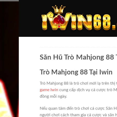
Skip
to
content
Săn Hũ Trò Mahjong 88 T
Trò Mahjong 88 Tại Iwin
Trò Mahjong 88 là trò chơi mới lạ trên th
game Iwin
cung cấp dịch vụ cá cược trò Ma
đồng mỗi ngày.
Nếu quan tâm đến trò chơi cá cược Săn Hũ
người chơi cách tham gia cá cược và săn 