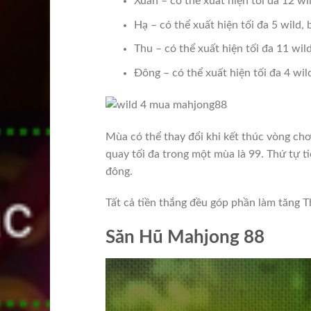
Xuân – có thể xuất hiện tối đa 12 wil
Hạ – có thể xuất hiện tối đa 5 wild, 
Thu – có thể xuất hiện tối đa 11 wil
Đông – có thể xuất hiện tối đa 4 wil
Mùa có thể thay đổi khi kết thúc vòng ch
quay tối đa trong một mùa là 99. Thứ tự t
đông.
Tất cả tiền thắng đều góp phần làm tăng
Săn Hũ Mahjong 88