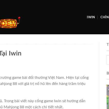
IWIN
CHÍN
T
ại Iwin
ị trường game bài đổi thưởng Việt Nam. Hiện tại cổng
hjong 88 với giá trị nổ hũ lên đến hàng trăm triệu
. Trong bài viết này cổng game Iwin sẽ hướng dẫn
hũ Mahjong 88 một cách chi tiết nhất.