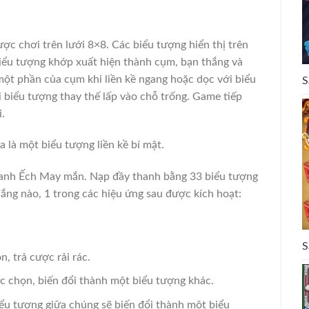
ợc chơi trên lưới 8×8. Các biểu tượng hiển thị trên
biểu tượng khớp xuất hiện thành cụm, bạn thắng và
một phần của cụm khi liền kề ngang hoặc dọc với biểu
S
 biểu tượng thay thế lấp vào chỗ trống. Game tiếp
.
a là một biểu tượng liền kề bí mật.
thanh Ếch May mắn. Nạp đầy thanh bằng 33 biểu tượng
ắng nào, 1 trong các hiệu ứng sau được kích hoạt:
S
, trả cược rải rác.
c chọn, biến đổi thành một biểu tượng khác.
iểu tượng giữa chúng sẽ biến đổi thành một biểu