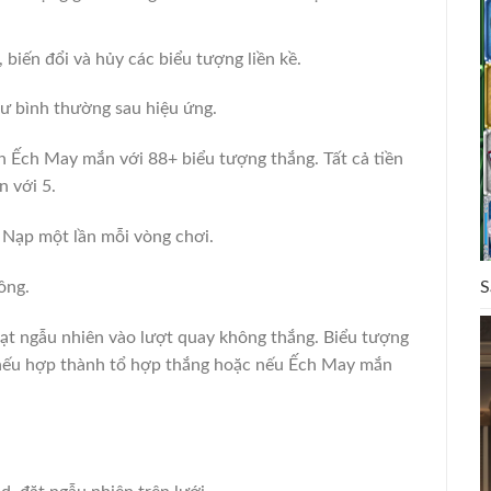
biến đổi và hủy các biểu tượng liền kề.
hư bình thường sau hiệu ứng.
h Ếch May mắn với 88+ biểu tượng thắng. Tất cả tiền
 với 5.
 Nạp một lần mỗi vòng chơi.
ông.
S
oạt ngẫu nhiên vào lượt quay không thắng. Biểu tượng
t nếu hợp thành tổ hợp thắng hoặc nếu Ếch May mắn