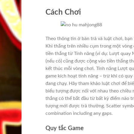
Cách Chơi
Theo thông tin ở bàn trả và luật chơi, bạ
Khi thắng trên nhiều cụm trong một vòng c
tiền thắng từ Tính năng (ví dụ: Lượt qua
(nếu có) cũng được cộng vào tiền thắng th
kết thúc mỗi vòng chơi. Tính năng Lượt 
game kích hoạt tính năng – trừ khi có quy
đang chạy. Hãy tham khảo luật chơi để biế
biểu tượng được nối với nhau theo chiều 
thắng có thể bắt đầu từ bất kỳ điểm nào t
tượng mới được trả thưởng. Scatter symbo
combination including any gaps.
Quy tắc Game