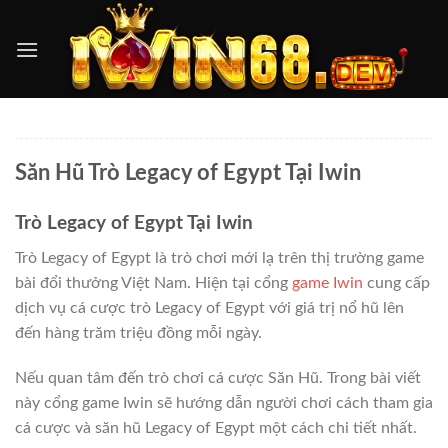
Skip
to
content
Săn Hũ Trò Legacy of Egypt Tại Iwin
Trò Legacy of Egypt Tại Iwin
Trò Legacy of Egypt là trò chơi mới lạ trên thị trường game
bài đổi thưởng Việt Nam. Hiện tại cổng
game Iwin
cung cấp
dịch vụ cá cược trò Legacy of Egypt với giá trị nổ hũ lên
đến hàng trăm triệu đồng mỗi ngày.
Nếu quan tâm đến trò chơi cá cược Săn Hũ. Trong bài viết
này cổng game Iwin sẽ hướng dẫn người chơi cách tham gia
cá cược và săn hũ Legacy of Egypt một cách chi tiết nhất.