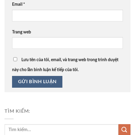
Email
*
Trang web
Lưu tên của tôi, email, và trang web trong trình duyệt
này cho lần bình luận kế tiếp của tôi.
TÌM KIẾM: