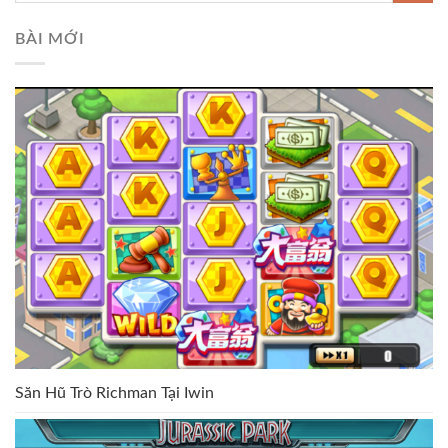
BÀI MỚI
Săn Hũ Trò Richman Tại Iwin