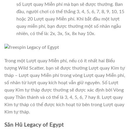
số Lượt quay Miễn phí mà bạn sẽ được thưởng. Ban
đầu, người chơi có thể thắng 3, 4, 5, 6, 7, 8, 9, 10, 15
hoặc 20 Lượt quay Miễn phí. Khi bắt đầu một lượt
quay miễn phí, bạn được thưởng một số nhân ngẫu
nhiên, có thể là: 2x, 3x, 5x, 8x hay 10x.
Trong một Lượt quay Miễn phí, nếu có ít nhất hai Biểu
tượng Wild Scatter, bạn sẽ được thưởng Lượt quay Kim tự
tháp – Lượt quay Miễn phí trong vòng Lượt quay Miễn phí,
số nhân từ lượt quay kích hoạt vẫn giữ nguyên. Số Lượt
quay Kim tự tháp được thưởng sẽ được xác định bởi Vòng
quay Thần thánh và có thể là 3, 4, 5, 6, 7 hay 8. Lượt quay
Kim tự tháp có thể được kích hoạt từ bên trong Lượt quay
Kim tự tháp.
Săn Hũ Legacy of Egypt