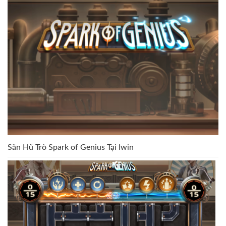
Săn Hũ Trò Spark of Genius Tại Iwin