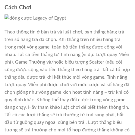
Cách Chơi
Theo thông tin ở bàn trả và luật chơi, bạn thắng hàng trả
trên số hàng trả đã chọn. Khi thắng trên nhiều hàng trả
trong một vòng game, toàn bộ tiền thắng được cộng với
nhau. Tất cả tiền thắng từ Tính năng (ví dụ: Lượt quay Miễn
phí), Game Thưởng và/hoặc biểu tượng Scatter (nếu có)
cũng được cộng vào tiền thắng theo hàng trả. Tất cả tổ hợp
thắng đều được trả khi kết thúc mỗi vòng game. Tính năng
Lượt quay Miễn phí được chơi với mức cược và số hàng đã
chọn giống như vòng game kích hoạt tính năng – trừ khi có
quy định khác. Không thể thay đổi cược trong vòng game
đang chạy. Hãy tham khảo luật chơi để biết thêm thông tin.
Tất cả các lượt thắng sẽ trả thưởng từ trái sang phải, bắt
đầu từ guồng quay ngoài cùng bên trái. Lượt thắng biểu
tượng sẽ trả thưởng cho mọi tổ hợp đường thắng không có