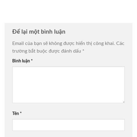
Để lại một bình luận
Email của bạn sẽ không được hiển thị công khai.
Các
trường bắt buộc được đánh dấu
*
Bình luận
*
Tên
*