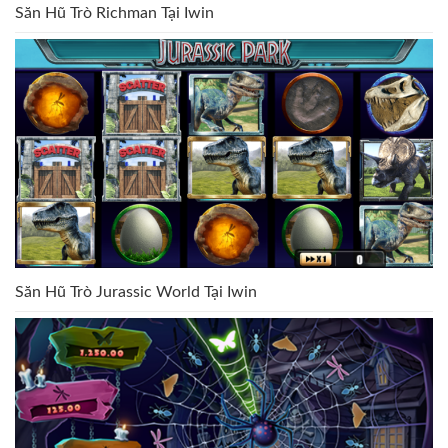
Săn Hũ Trò Richman Tại Iwin
Săn Hũ Trò Jurassic World Tại Iwin