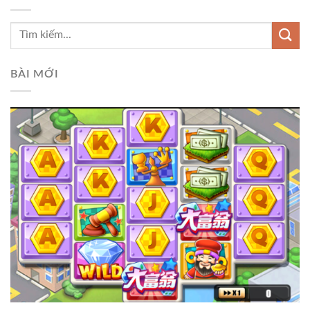
BÀI MỚI