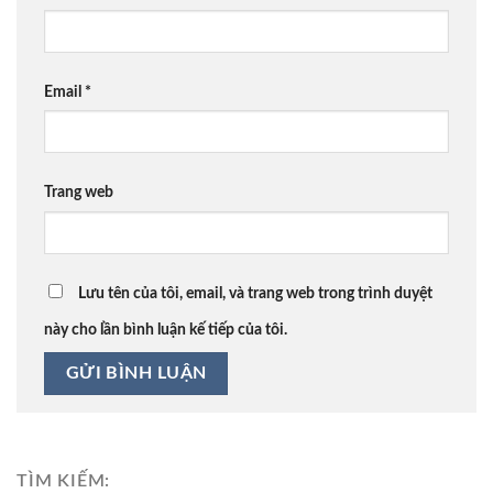
Email
*
Trang web
Lưu tên của tôi, email, và trang web trong trình duyệt
này cho lần bình luận kế tiếp của tôi.
TÌM KIẾM: