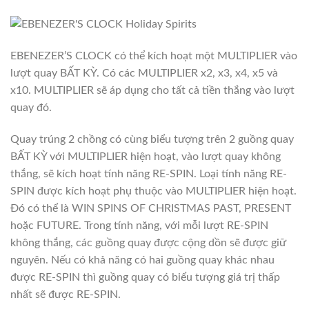
EBENEZER’S CLOCK có thể kích hoạt một MULTIPLIER vào
lượt quay BẤT KỲ. Có các MULTIPLIER x2, x3, x4, x5 và
x10. MULTIPLIER sẽ áp dụng cho tất cả tiền thắng vào lượt
quay đó.
Quay trúng 2 chồng có cùng biểu tượng trên 2 guồng quay
BẤT KỲ với MULTIPLIER hiện hoạt, vào lượt quay không
thắng, sẽ kích hoạt tính năng RE-SPIN. Loại tính năng RE-
SPIN được kích hoạt phụ thuộc vào MULTIPLIER hiện hoạt.
Đó có thể là WIN SPINS OF CHRISTMAS PAST, PRESENT
hoặc FUTURE. Trong tính năng, với mỗi lượt RE-SPIN
không thắng, các guồng quay được cộng dồn sẽ được giữ
nguyên. Nếu có khả năng có hai guồng quay khác nhau
được RE-SPIN thì guồng quay có biểu tượng giá trị thấp
nhất sẽ được RE-SPIN.