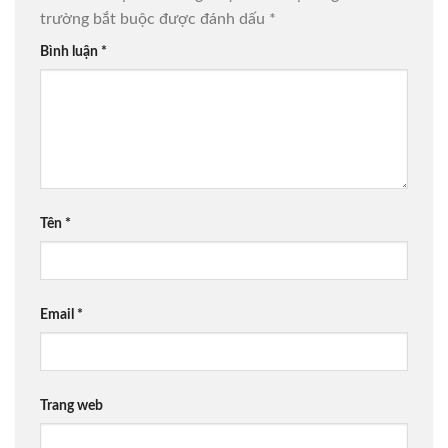
trường bắt buộc được đánh dấu
*
Bình luận
*
Tên
*
Email
*
Trang web