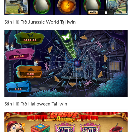
Săn Hũ Trò Jurassic World Tại Iwin
Săn Hũ Trò Halloween Tại Iwin