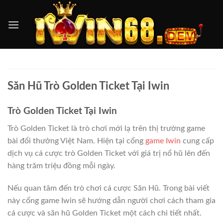
Skip
to
content
Săn Hũ Trò Golden Ticket Tại Iwin
Trò Golden Ticket Tại Iwin
Trò Golden Ticket là trò chơi mới lạ trên thị trường game
bài đổi thưởng Việt Nam. Hiện tại cổng
game Iwin
cung cấp
dịch vụ cá cược trò Golden Ticket với giá trị nổ hũ lên đến
hàng trăm triệu đồng mỗi ngày.
Nếu quan tâm đến trò chơi cá cược Săn Hũ. Trong bài viết
này cổng game Iwin sẽ hướng dẫn người chơi cách tham gia
cá cược và săn hũ Golden Ticket một cách chi tiết nhất.