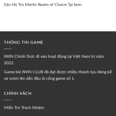
Săn Hũ Trò Merlin Realm of Charm Tại Iwin
THÔNG TIN GAME
IWIN Chính thức đi vào hoạt động tại Việt Nam từ năm
2022.
Game bài IWIN CLUB đã đạt được nhiều thành tựu đáng kể
và vươn lên dẫn đầu là cổng game số 1.
CHÍNH SÁCH
Miễn Trừ Trách Nhiệm