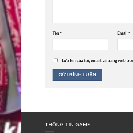
Tên
*
Email
*
Lưu tên của tôi, email, và trang web tro
THÔNG TIN GAME