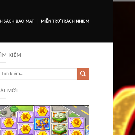
H SÁCH BẢO MẬT
MIỄN TRỪ TRÁCH NHIỆM
ÌM KIẾM:
BÀI MỚI