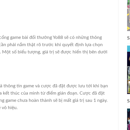
 cổng game bài đổi thưởng Yo88 sẽ có những thông
S
 cần phải nắm thật rõ trước khi quyết định lựa chọn
. Một số biểu tượng, giá trị sẽ được hiển thị bên dưới
ả thông tin game và cược đã đặt được lưu tới khi bạn
ưa kết thúc của mình từ điểm gián đoạn. Cược đã đặt
g game chưa hoàn thành sẽ bị mất giá trị sau 1 ngày.
S
ẽ vô hiệu.