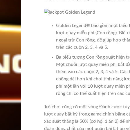
Golden Legend® bao gồm một biểu tư
lượt quay miễn phí (Con rồng). Biểu
ngoại trừ Con rồng, để giúp hợp thà
trên các cuộn 2, 3, 4 và 5.
Ba biểu tượng Con rồng xuất hiện tr
Một chuỗi lượt quay miễn phí bắt đầ
thêm vào các cuộn 2, 3, 4 và 5. Các 
chồng dài hơn khi chơi tính năng lượ
phí một lần với 10 lượt quay miễn p
rồng chỉ có thể xuất hiện trên các cu
Trò chơi cũng có một vòng Đánh cược tùy 
lượt quay bất kỳ trong game chính bằng c
xác suất thắng là 50% (cơ hội 1 ăn 2) để n
đoán đúng chất của một quân bài lật úp vớ