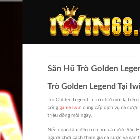
Skip
to
content
Săn Hũ Trò Golden Legen
Trò Golden Legend Tại Iw
Trò Golden Legend là trò chơi mới lạ trên
cổng
game Iwin
cung cấp dịch vụ cá cược t
triệu đồng mỗi ngày.
Nếu quan tâm đến trò chơi cá cược Săn Hũ
người chơi cách tham gia cá cược và săn h