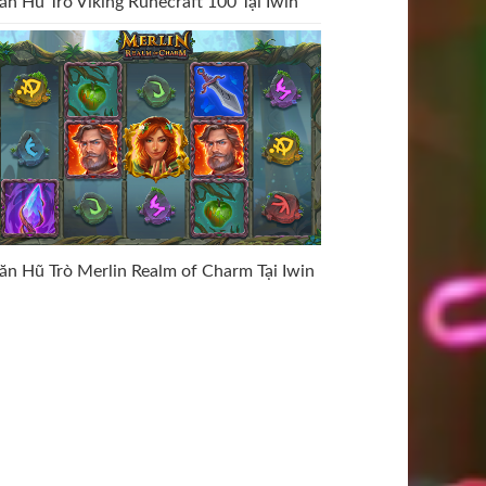
ăn Hũ Trò Viking Runecraft 100 Tại Iwin
ăn Hũ Trò Merlin Realm of Charm Tại Iwin