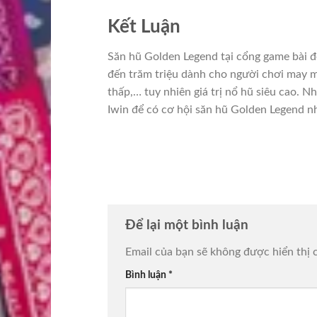
Kết Luận
Săn hũ Golden Legend tại cổng game bài đổi
đến trăm triệu dành cho người chơi may m
thấp,… tuy nhiên giá trị nổ hũ siêu cao. 
Iwin để có cơ hội săn hũ Golden Legend n
Để lại một bình luận
Email của bạn sẽ không được hiển thị 
Bình luận
*