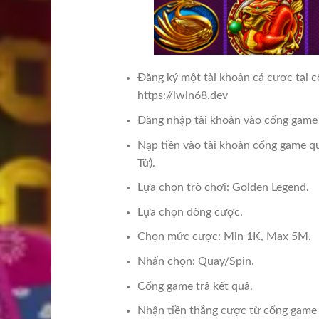
Đăng ký một tài khoản cá cược tại cổ
https://iwin68.dev
Đăng nhập tài khoản vào cổng game 
Nạp tiền vào tài khoản cổng game q
Tử).
Lựa chọn trò chơi: Golden Legend.
Lựa chọn dòng cược.
Chọn mức cược: Min 1K, Max 5M.
Nhấn chọn: Quay/Spin.
Cổng game trả kết quả.
Nhận tiền thắng cược từ cổng game 