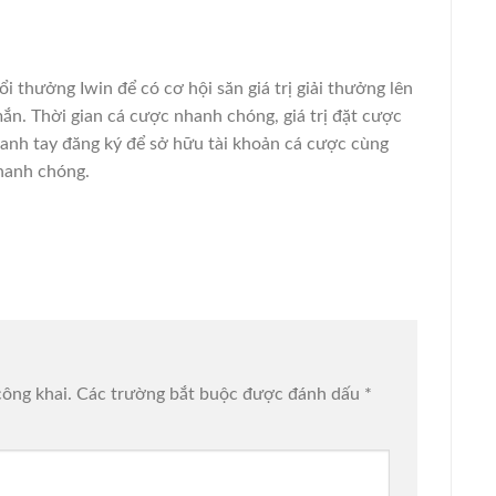
 thưởng Iwin để có cơ hội săn giá trị giải thưởng lên
ắn. Thời gian cá cược nhanh chóng, giá trị đặt cược
Nhanh tay đăng ký để sở hữu tài khoản cá cược cùng
hanh chóng.
công khai.
Các trường bắt buộc được đánh dấu
*