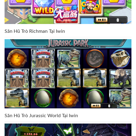
Săn Hũ Trò Richman Tại Iwin
Săn Hũ Trò Jurassic World Tại Iwin