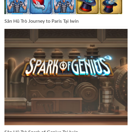
Săn Hũ Trò Journey to Paris Tại Iwin