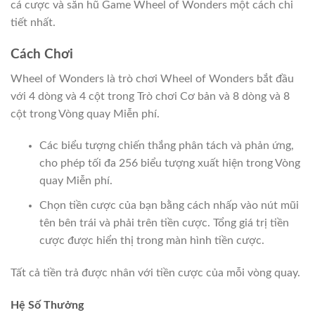
cá cược và săn hũ Game Wheel of Wonders một cách chi
tiết nhất.
Cách Chơi
Wheel of Wonders là trò chơi Wheel of Wonders bắt đầu
với 4 dòng và 4 cột trong Trò chơi Cơ bản và 8 dòng và 8
cột trong Vòng quay Miễn phí.
Các biểu tượng chiến thắng phân tách và phản ứng,
cho phép tối đa 256 biểu tượng xuất hiện trong Vòng
quay Miễn phí.
Chọn tiền cược của bạn bằng cách nhấp vào nút mũi
tên bên trái và phải trên tiền cược. Tổng giá trị tiền
cược được hiển thị trong màn hình tiền cược.
Tất cả tiền trả được nhân với tiền cược của mỗi vòng quay.
Hệ Số Thưởng