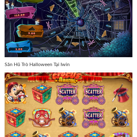
Săn Hũ Trò Halloween Tại Iwin