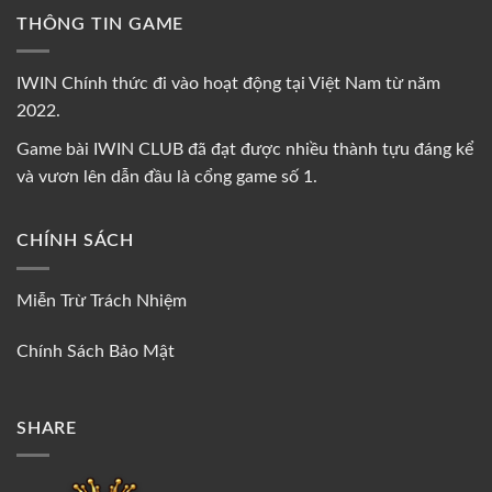
THÔNG TIN GAME
IWIN Chính thức đi vào hoạt động tại Việt Nam từ năm
2022.
Game bài IWIN CLUB đã đạt được nhiều thành tựu đáng kể
và vươn lên dẫn đầu là cổng game số 1.
CHÍNH SÁCH
Miễn Trừ Trách Nhiệm
Chính Sách Bảo Mật
SHARE