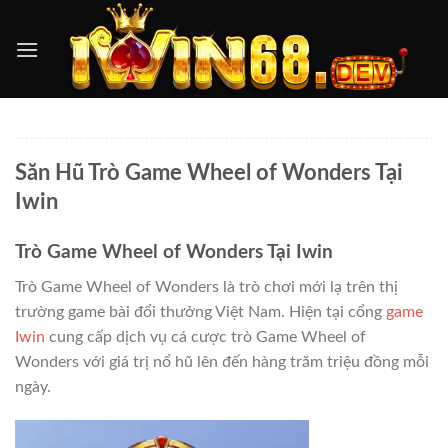
Skip
to
content
Săn Hũ Trò Game Wheel of Wonders Tại
Iwin
Trò Game Wheel of Wonders Tại Iwin
Trò Game Wheel of Wonders là trò chơi mới lạ trên thị
trường game bài đổi thưởng Việt Nam. Hiện tại cổng
game
Iwin
cung cấp dịch vụ cá cược trò Game Wheel of
Wonders với giá trị nổ hũ lên đến hàng trăm triệu đồng mỗi
ngày.