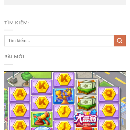
TÌM KIẾM:
BÀI MỚI