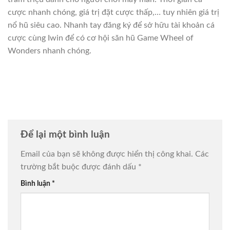
cược nhanh chóng, giá trị đặt cược thấp,… tuy nhiên giá trị
nổ hũ siêu cao. Nhanh tay đăng ký để sở hữu tài khoản cá
cược cùng Iwin để có cơ hội săn hũ Game Wheel of
Wonders nhanh chóng.
Để lại một bình luận
Email của bạn sẽ không được hiển thị công khai.
Các
trường bắt buộc được đánh dấu
*
Bình luận
*