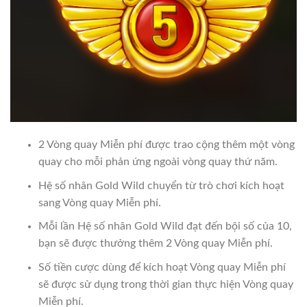
2 Vòng quay Miễn phí được trao cộng thêm một vòng
quay cho mỗi phản ứng ngoài vòng quay thứ năm.
Hệ số nhân Gold Wild chuyển từ trò chơi kích hoạt
sang Vòng quay Miễn phí.
Mỗi lần Hệ số nhân Gold Wild đạt đến bội số của 10,
bạn sẽ được thưởng thêm 2 Vòng quay Miễn phí.
Số tiền cược dùng để kích hoạt Vòng quay Miễn phí
sẽ được sử dụng trong thời gian thực hiện Vòng quay
Miễn phí.