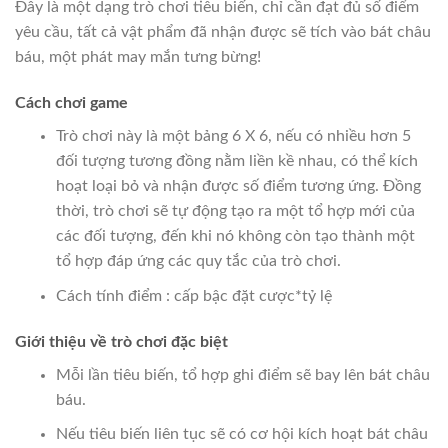
Đây là một dạng trò chơi tiêu biến, chỉ cần đạt đủ số điểm
yêu cầu, tất cả vật phẩm đã nhận được sẽ tích vào bát châu
báu, một phát may mắn tưng bừng!
Cách chơi game
Trò chơi này là một bảng 6 X 6, nếu có nhiều hơn 5
đối tượng tương đồng nằm liền kề nhau, có thể kích
hoạt loại bỏ và nhận được số điểm tương ứng. Đồng
thời, trò chơi sẽ tự động tạo ra một tổ hợp mới của
các đối tượng, đến khi nó không còn tạo thành một
tổ hợp đáp ứng các quy tắc của trò chơi.
Cách tính điểm : cấp bậc đặt cược*tỷ lệ
Giới thiệu về trò chơi đặc biệt
Mỗi lần tiêu biến, tổ hợp ghi điểm sẽ bay lên bát châu
báu.
Nếu tiêu biến liên tục sẽ có cơ hội kích hoạt bát châu