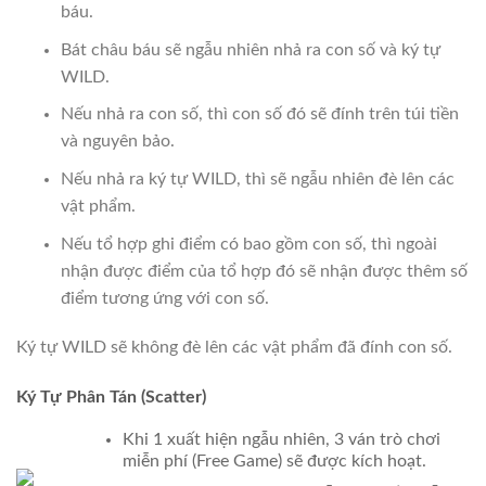
báu.
Bát châu báu sẽ ngẫu nhiên nhả ra con số và ký tự
WILD.
Nếu nhả ra con số, thì con số đó sẽ đính trên túi tiền
và nguyên bảo.
Nếu nhả ra ký tự WILD, thì sẽ ngẫu nhiên đè lên các
vật phẩm.
Nếu tổ hợp ghi điểm có bao gồm con số, thì ngoài
nhận được điểm của tổ hợp đó sẽ nhận được thêm số
điểm tương ứng với con số.
Ký tự WILD sẽ không đè lên các vật phẩm đã đính con số.
Ký Tự Phân Tán (Scatter)
Khi 1 xuất hiện ngẫu nhiên, 3 ván trò chơi
miễn phí (Free Game) sẽ được kích hoạt.