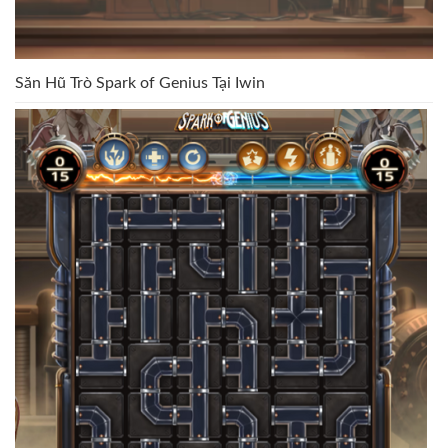
Săn Hũ Trò Spark of Genius Tại Iwin