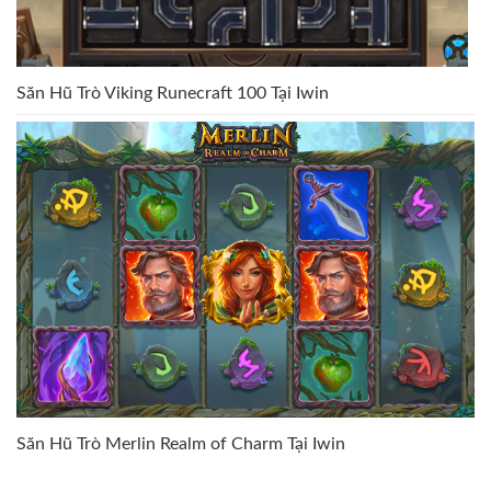
Săn Hũ Trò Viking Runecraft 100 Tại Iwin
Săn Hũ Trò Merlin Realm of Charm Tại Iwin