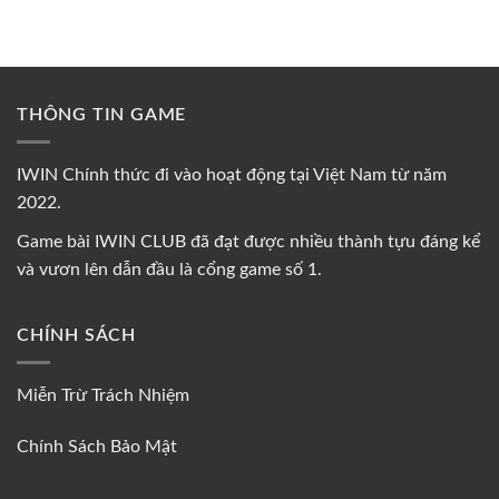
THÔNG TIN GAME
IWIN Chính thức đi vào hoạt động tại Việt Nam từ năm
2022.
Game bài IWIN CLUB đã đạt được nhiều thành tựu đáng kể
và vươn lên dẫn đầu là cổng game số 1.
CHÍNH SÁCH
Miễn Trừ Trách Nhiệm
Chính Sách Bảo Mật