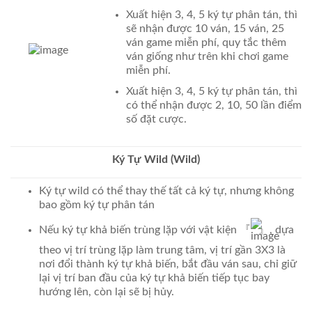
Xuất hiện 3, 4, 5 ký tự phân tán, thì
sẽ nhận được 10 ván, 15 ván, 25
ván game miễn phí, quy tắc thêm
ván giống như trên khi chơi game
miễn phí.
Xuất hiện 3, 4, 5 ký tự phân tán, thì
có thể nhận được 2, 10, 50 lần điểm
số đặt cược.
Ký Tự Wild (Wild)
Ký tự wild có thể thay thế tất cả ký tự, nhưng không
bao gồm ký tự phân tán
Nếu ký tự khả biến trùng lặp với vật kiện 『
』, dựa
theo vị trí trùng lặp làm trung tâm, vị trí gần 3X3 là
nơi đổi thành ký tự khả biến, bắt đầu ván sau, chỉ giữ
lại vị trí ban đầu của ký tự khả biến tiếp tục bay
hướng lên, còn lại sẽ bị hủy.