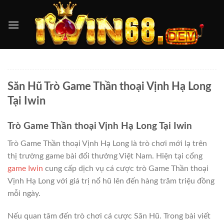
Skip
to
content
Săn Hũ Trò Game Thần thoại Vịnh Hạ Long
Tại Iwin
Trò Game Thần thoại Vịnh Hạ Long Tại Iwin
Trò Game Thần thoại Vịnh Hạ Long là trò chơi mới lạ trên
thị trường game bài đổi thưởng Việt Nam. Hiện tại cổng
game Iwin
cung cấp dịch vụ cá cược trò Game Thần thoại
Vịnh Hạ Long với giá trị nổ hũ lên đến hàng trăm triệu đồng
mỗi ngày.
Nếu quan tâm đến trò chơi cá cược Săn Hũ. Trong bài viết