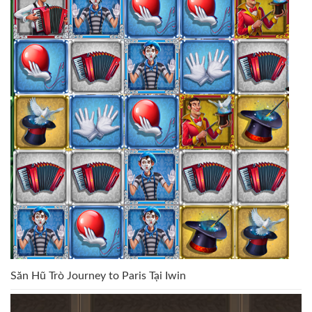
Săn Hũ Trò Journey to Paris Tại Iwin