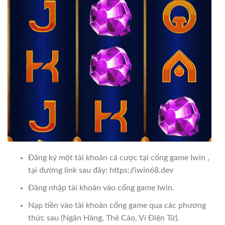
Đăng ký một tài khoản cá cược tại cổng game Iwin ,
tại đường link sau đây: https://iwin68.dev
Đăng nhập tài khoản vào cổng game Iwin.
Nạp tiền vào tài khoản cổng game qua các phương
thức sau (Ngân Hàng, Thẻ Cào, Ví Điện Tử).