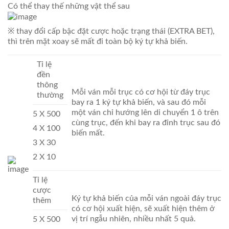
Có thể thay thế những vật thể sau
※ thay đổi cấp bậc đặt cược hoặc trạng thái (EXTRA BET),
thì trên mặt xoay sẽ mất đi toàn bộ ký tự khả biến.
Tỉ lệ
đền
thông
Mỗi ván mỗi trục có cơ hội từ đáy trục
thường
bay ra 1 ký tự khả biến, và sau đó mỗi
một ván chỉ hướng lên di chuyển 1 ô trên
5
X 500
cùng trục, đến khi bay ra đỉnh trục sau đó
4
X 100
biến mất.
3
X 30
2
X 10
Tỉ lệ
cược
Ký tự khả biến của mỗi ván ngoài đáy trục
thêm
có cơ hội xuất hiện, sẽ xuất hiện thêm ở
vị trí ngẫu nhiên, nhiều nhất 5 quả.
5
X 500