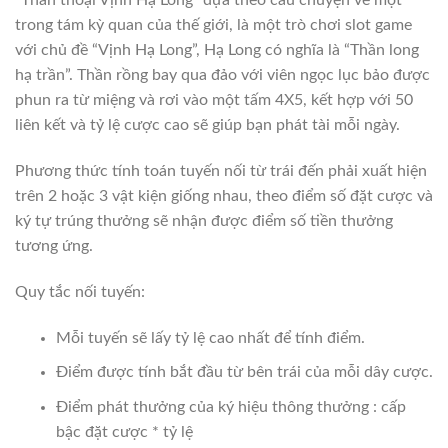
“Thần thoại Vịnh Hạ Long” dựa theo câu chuyện về một
trong tám kỳ quan của thế giới, là một trò chơi slot game
với chủ đề “Vịnh Hạ Long”, Hạ Long có nghĩa là “Thần long
hạ trần”. Thần rồng bay qua đảo với viên ngọc lục bảo được
phun ra từ miệng và rơi vào một tấm 4X5, kết hợp với 50
liên kết và tỷ lệ cược cao sẽ giúp bạn phát tài mỗi ngày.
Phương thức tính toán tuyến nối từ trái đến phải xuất hiện
trên 2 hoặc 3 vật kiện giống nhau, theo điểm số đặt cược và
ký tự trúng thưởng sẽ nhận được điểm số tiền thưởng
tương ứng.
Quy tắc nối tuyến
:
Mỗi tuyến sẽ lấy tỷ lệ cao nhất để tính điểm.
Điểm được tính bắt đầu từ bên trái của mỗi dây cược.
Điểm phát thưởng của ký hiệu thông thưởng : cấp
bậc đặt cược * tỷ lệ