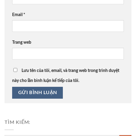
Email
*
Trang web
Lưu tên của tôi, email, và trang web trong trình duyệt
này cho lần bình luận kế tiếp của tôi.
TÌM KIẾM: