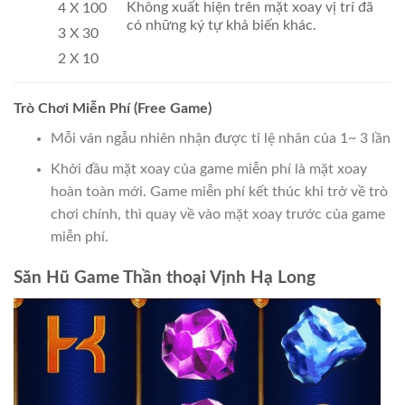
Không xuất hiện trên mặt xoay vị trí đã
4
X 100
có những ký tự khả biến khác.
3
X 30
2
X 10
Trò Chơi Miễn Phí (Free Game)
Mỗi ván ngẫu nhiên nhận được tỉ lệ nhân của 1~ 3 lần
Khởi đầu mặt xoay của game miễn phí là mặt xoay
hoàn toàn mới. Game miễn phí kết thúc khi trở về trò
chơi chính, thì quay về vào mặt xoay trước của game
miễn phí.
Săn Hũ Game Thần thoại Vịnh Hạ Long