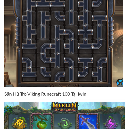
Săn Hũ Trò Viking Runecraft 100 Tại Iwin