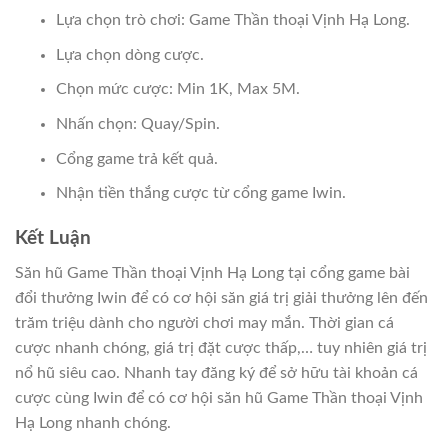
Lựa chọn trò chơi: Game Thần thoại Vịnh Hạ Long.
Lựa chọn dòng cược.
Chọn mức cược: Min 1K, Max 5M.
Nhấn chọn: Quay/Spin.
Cổng game trả kết quả.
Nhận tiền thắng cược từ cổng game Iwin.
Kết Luận
Săn hũ Game Thần thoại Vịnh Hạ Long tại cổng game bài
đổi thưởng Iwin để có cơ hội săn giá trị giải thưởng lên đến
trăm triệu dành cho người chơi may mắn. Thời gian cá
cược nhanh chóng, giá trị đặt cược thấp,… tuy nhiên giá trị
nổ hũ siêu cao. Nhanh tay đăng ký để sở hữu tài khoản cá
cược cùng Iwin để có cơ hội săn hũ Game Thần thoại Vịnh
Hạ Long nhanh chóng.