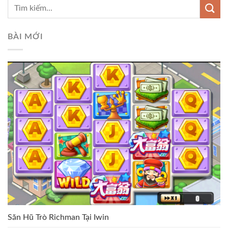
BÀI MỚI
Săn Hũ Trò Richman Tại Iwin