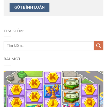
TÌM KIẾM:
BÀI MỚI