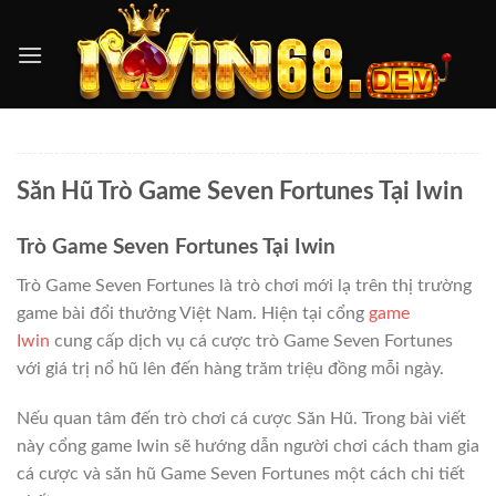
Skip
to
content
Săn Hũ Trò Game Seven Fortunes Tại Iwin
Trò Game Seven Fortunes Tại Iwin
Trò Game Seven Fortunes là trò chơi mới lạ trên thị trường
game bài đổi thưởng Việt Nam. Hiện tại cổng
game
Iwin
cung cấp dịch vụ cá cược trò Game Seven Fortunes
với giá trị nổ hũ lên đến hàng trăm triệu đồng mỗi ngày.
Nếu quan tâm đến trò chơi cá cược Săn Hũ. Trong bài viết
này cổng game Iwin sẽ hướng dẫn người chơi cách tham gia
cá cược và săn hũ Game Seven Fortunes một cách chi tiết