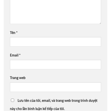
Tên
*
Email
*
Trang web
Lưu tên của tôi, email, và trang web trong trình duyệt
này cho lần bình luận kế tiếp của tôi.