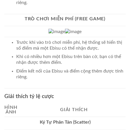
riêng.
TRÒ CHƠI MIỄN PHÍ (FREE GAME)
Trước khi vào trò chơi miễn phí, hệ thống sẽ hiển thị
số điểm mà một Ebisu có thể nhận được.
Khi có nhiều hơn một Ebisu trên bàn cờ, bạn có thể
nhận được thêm điểm.
Điểm kết nối của Ebisu và điểm cộng thêm được tính
riêng.
Giải thích tỷ lệ cược
HÌNH
GIẢI THÍCH
ẢNH
Ký Tự Phân Tán (Scatter)