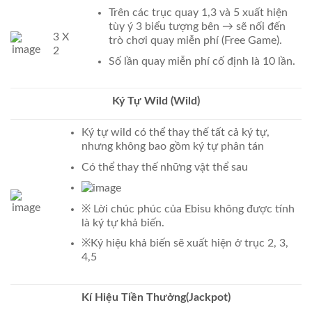
Trên các trục quay 1,3 và 5 xuất hiện
tùy ý 3 biểu tượng bên → sẽ nối đến
3
X
trò chơi quay miễn phí (Free Game).
2
Số lần quay miễn phí cố định là 10 lần.
Ký Tự Wild (Wild)
Ký tự wild có thể thay thế tất cả ký tự,
nhưng không bao gồm ký tự phân tán
Có thể thay thế những vật thể sau
※ Lời chúc phúc của Ebisu không được tính
là ký tự khả biến.
※Ký hiệu khả biến sẽ xuất hiện ở trục 2, 3,
4,5
Kí Hiệu Tiền Thưởng(Jackpot)