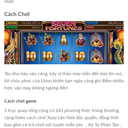
nhất.
Cách Chơi
Tàu kho báu vào cảng, bảy vị thần may mắn đến báo tin vui,
lời chúc phúc của Ebisu khiến bạn ngày càng ghi điểm nhiều
hơn, vận may không ngừng đến!
Cách chơi game
5 trục quay tổng cộng có 243 phương thức trúng thưởng,
cộng thêm cách chơi Xoay Lần Nữa độc quyền, đồng thời
bao gồm cả trò chơi nối tuyến miễn phí ，Ký Tự Phân Tán，