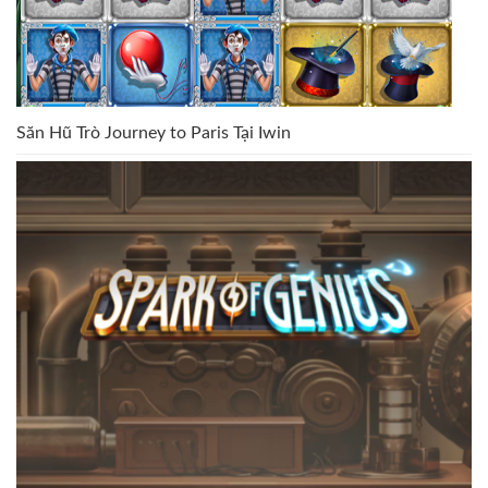
Săn Hũ Trò Journey to Paris Tại Iwin