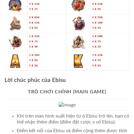
Lời chúc phúc của Ebisu
TRÒ CHƠI CHÍNH (MAIN GAME)
Khi trên màn hình xuất hiện từ 6 Ebisu trở lên, bạn có
thể nhận thêm điểm (điểm đặt cược x số Ebisu).
Điểm kết nối của Ebisu và điểm cộng thêm được tính