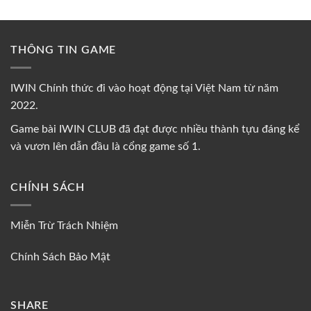
THÔNG TIN GAME
IWIN Chính thức đi vào hoạt động tại Việt Nam từ năm
2022.
Game bài IWIN CLUB đã đạt được nhiều thành tựu đáng kể
và vươn lên dẫn đầu là cổng game số 1.
CHÍNH SÁCH
Miễn Trừ Trách Nhiệm
Chính Sách Bảo Mật
SHARE