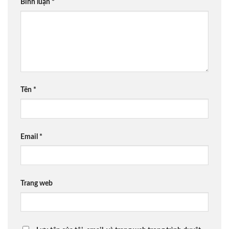
Bình luận
*
Tên
*
Email
*
Trang web