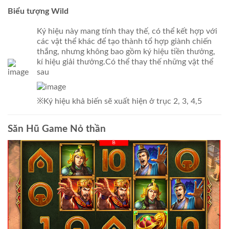
Biểu tượng Wild
Ký hiệu này mang tính thay thế, có thể kết hợp với
các vật thể khác để tạo thành tổ hợp giành chiến
thắng, nhưng không bao gồm ký hiệu tiền thưởng,
kí hiệu giải thưởng.
Có thể thay thế những vật thể
sau
※
Ký hiệu khả biến sẽ xuất hiện ở trục 2, 3, 4,5
Săn Hũ Game Nỏ thần