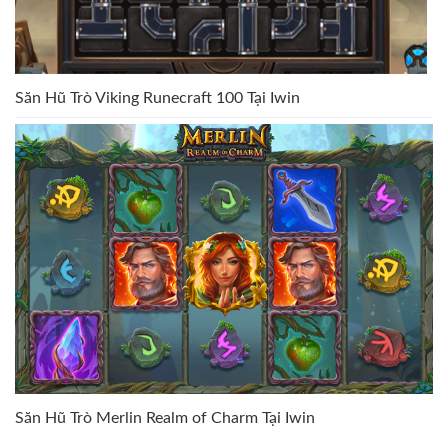
Săn Hũ Trò Viking Runecraft 100 Tại Iwin
Săn Hũ Trò Merlin Realm of Charm Tại Iwin