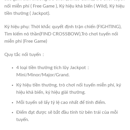
nối miễn phí ( Free Game ), Ký hiệu khả biến ( Wild), Ký hiệu
tiền thưởng ( Jackpot).
Ký hiệu phụ: Thời khắc quyết định trận chiến (FIGHTING),
Tìm kiếm nỏ thần(FIND CROSSBOW),Trò chơi tuyến nối
miễn phí (Free Game)
Quy tắc nối tuyến
：
4 loại tiền thưởng tích lũy Jackpot：
Mini/Minor/Major/Grand.
Ký hiệu tiền thưởng, trò chơi nối tuyến miễn phí, ký
hiệu khả biến, ký hiệu giải thưởng.
Mỗi tuyến sẽ lấy tỷ lệ cao nhất để tính điểm.
Điểm đạt được sẽ bắt đầu tính từ bên trái của mỗi
tuyến.