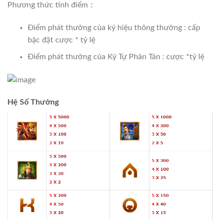
Phương thức tính điểm
：
Điểm phát thưởng của ký hiệu thông thưởng : cấp
bậc đặt cược * tỷ lệ
Điểm phát thưởng của Ký Tự Phân Tán : cược *tỷ lệ
Hệ Số Thưởng