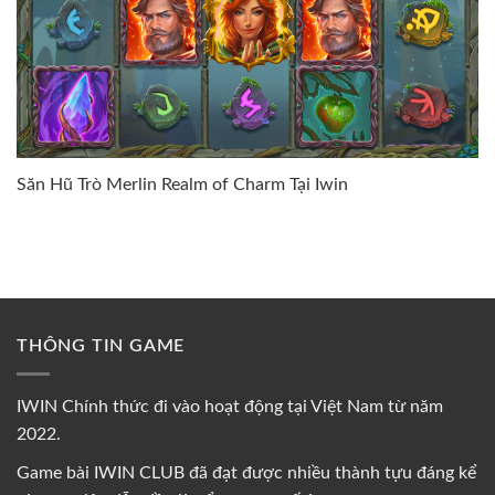
Săn Hũ Trò Merlin Realm of Charm Tại Iwin
THÔNG TIN GAME
IWIN Chính thức đi vào hoạt động tại Việt Nam từ năm
2022.
Game bài IWIN CLUB đã đạt được nhiều thành tựu đáng kể