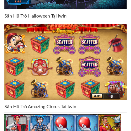
Săn Hũ Trò Halloween Tại Iwin
Săn Hũ Trò Amazing Circus Tại Iwin