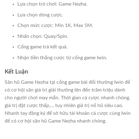
Lựa chọn trò chơi: Game Nezha.
Lựa chọn dòng cược.
Chọn mức cược: Min 1K, Max 5M.
Nhấn chọn: Quay/Spin.
Cổng game trả kết quả.
Nhận tiền thắng cược từ cổng game Iwin.
Kết Luận
Săn hũ Game Nezha tại cổng game bài đổi thưởng Iwin để
có cơ hội săn giá trị giải thưởng lên đến trăm triệu dành
cho người chơi may mắn. Thời gian cá cược nhanh chóng,
giá trị đặt cược thấp,… tuy nhiên giá trị nổ hũ siêu cao.
Nhanh tay đăng ký để sở hữu tài khoản cá cược cùng Iwin
để có cơ hội săn hũ Game Nezha nhanh chóng.