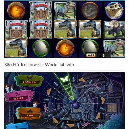
Săn Hũ Trò Jurassic World Tại Iwin