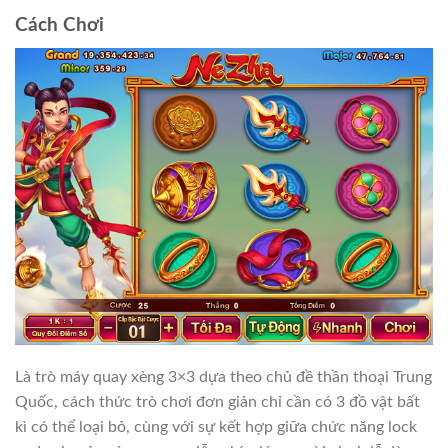
Cách Chơi
Là trò máy quay xèng 3×3 dựa theo chủ đề thần thoại Trung
Quốc, cách thức trò chơi đơn giản chỉ cần có 3 đồ vật bất
kì có thể loại bỏ, cùng với sự kết hợp giữa chức năng lock