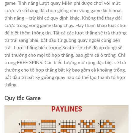
game. Tính năng Lượt quay Miễn phí được chơi với mức
cược và số hàng đã chọn giống như vòng game kích hoạt
tính năng – trừ khi có quy định khác. Không thể thay đổi
cược trong vòng game đang chạy. Hãy tham khảo luật chơi
để biết thêm thông tin. Tất cả các lượt thắng sẽ trả thưởng
từ trái sang phải, bắt đầu từ guồng quay ngoài cùng bên
trái. Lượt thắng biểu tượng Scatter (ở chế độ áp dụng) sẽ
trả thưởng cho mọi tổ hợp thắng, bao gồm cả ô trống. Chỉ
trong FREE SPINS: Các biểu tượng mở rộng đặc biệt sẽ trả
thưởng cho tổ hợp thắng bất kỳ bao gồm cả khoảng trống.
bắt đầu từ bất kỳ guồng quay nào có thể tạo thành tổ hợp
thắng.
Quy tắc Game