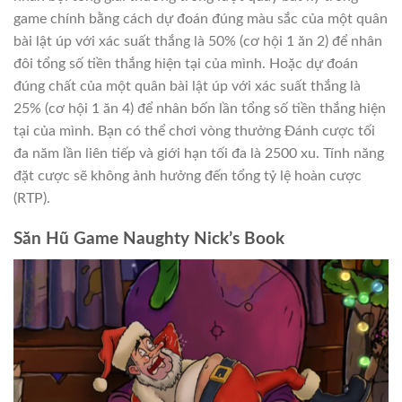
game chính bằng cách dự đoán đúng màu sắc của một quân
bài lật úp với xác suất thắng là 50% (cơ hội 1 ăn 2) để nhân
đôi tổng số tiền thắng hiện tại của mình. Hoặc dự đoán
đúng chất của một quân bài lật úp với xác suất thắng là
25% (cơ hội 1 ăn 4) để nhân bốn lần tổng số tiền thắng hiện
tại của mình. Bạn có thể chơi vòng thưởng Đánh cược tối
đa năm lần liên tiếp và giới hạn tối đa là 2500 xu. Tính năng
đặt cược sẽ không ảnh hưởng đến tổng tỷ lệ hoàn cược
(RTP).
Săn Hũ Game Naughty Nick’s Book