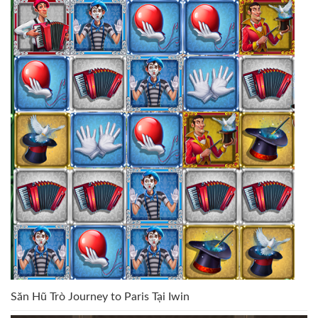
Săn Hũ Trò Journey to Paris Tại Iwin