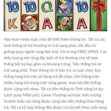
Hãy tham khảo luật chơi để biết thêm thông tin. Tất cả các
lượt thắng sẽ trả thưởng từ trái sang phải, bắt đầu từ
guồng quay ngoài cùng bên trái. Chỉ trong FREE SPINS: Các
biểu tượng mở rộng đặc biệt sẽ trả thưởng cho tổ hợp
thắng bất kỳ bao gồm cả khoảng trống. Tiền thắng trả từ
trái sang phải. Theo thông tin ở bàn trả và luật chơi, bạn
thắng hàng trả trên số hàng trả đã chọn. Khi thắng trên
nhiều hàng trả trong một vòng game, toàn bộ tiền thắng
được cộng với nhau. Tất cả tiền thắng từ Tính năng (ví dụ:
Lượt quay Miễn phí), Game Thưởng và/hoặc biểu tượng
Scatter (nếu có) cũng được cộng vào tiền thắng theo hàng
trả. Tất cả tổ hợp thắng đều được trả khi kết thúc mỗi vòng