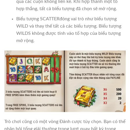
qua các cuộn không liền kề. Khi hợp thành một tổ
hợp thắng, tất cả biểu tượng đã chọn sẽ mở rộng.
Biểu tượng SCATTERđóng vai trò như biểu tượng
WILD và thay thế tất cả các biểu tượng. Biểu tượng
WILDS không được tính vào tổ hợp của biểu tượng
mở rộng.
Trò chơi cũng có một vòng Đánh cược tùy chọn. Bạn có thể
nhân bội tổng giải thưởng trong lượt quay bất kỳ trong