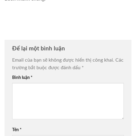
Để lại một bình luận
Email của bạn sẽ không được hiển thị công khai.
Các
trường bắt buộc được đánh dấu
*
Bình luận
*
Tên
*