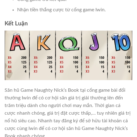
Nhận tiền thắng cược từ cổng game Iwin.
Kết Luận
Săn hũ Game Naughty Nick’s Book tại cổng game bài đổi
thưởng Iwin để có cơ hội săn giá trị giải thưởng lên đến
trăm triệu dành cho người chơi may mắn. Thời gian cá
cược nhanh chóng, giá trị đặt cược thấp,… tuy nhiên giá trị
nổ hũ siêu cao. Nhanh tay đăng ký để sở hữu tài khoản cá
cược cùng Iwin để có cơ hội săn hũ Game Naughty Nick’s
Book nhanh chóng.