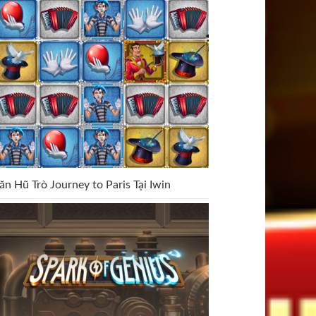
ăn Hũ Trò Journey to Paris Tại Iwin