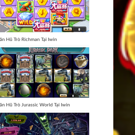
ăn Hũ Trò Richman Tại Iwin
ăn Hũ Trò Jurassic World Tại Iwin