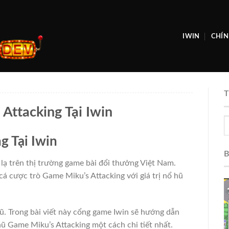
IWIN
CHÍN
T
Attacking Tại Iwin
g Tại Iwin
 lạ trên thị trường game bài đổi thưởng Việt Nam.
cá cược trò Game Miku’s Attacking với giá trị nổ hũ
. Trong bài viết này cổng game Iwin sẽ hướng dẫn
ũ Game Miku’s Attacking một cách chi tiết nhất.