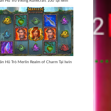
ăn Hũ Trò Viking Runecraft 100 Tại Iwin
ăn Hũ Trò Merlin Realm of Charm Tại Iwin