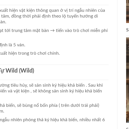
xuất hiện vật kiện thông quan ở vị trí ngẫu nhiên của
 tâm, đồng thời phải định theo lộ tuyến hướng di
àn.
S
t tới trung tâm mặt bàn → tiến vào trò chơi miễn phí
ịnh là 5 ván.
uất hiện trong trò chơi chính.
ự Wild (Wild)
ờng tiêu hủy, sẽ sản sinh ký hiệu khả biến . Sau khi
iến và vật kiện , sẽ không sản sinh ký hiệu khả biến
hả biến, sẽ bùng nổ bốn phía ( trên dưới trái phải)
m.
 ngẫu nhiên phóng thả ký hiệu khả biến, nhiều nhất 6