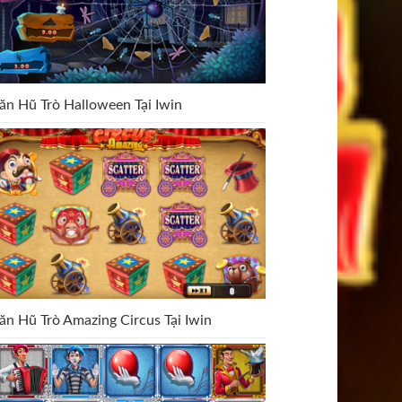
ăn Hũ Trò Halloween Tại Iwin
ăn Hũ Trò Amazing Circus Tại Iwin