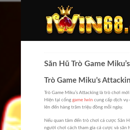
Skip
to
content
Săn Hũ Trò Game Miku’s 
Trò Game Miku’s Attackin
Trò Game Miku’s Attacking là trò chơi mới
Hiện tại cổng
game Iwin
cung cấp dịch vụ 
lên đến hàng trăm triệu đồng mỗi ngày.
Nếu quan tâm đến trò chơi cá cược Săn Hũ
người chơi cách tham gia cá cược và săn h