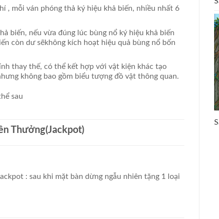
S
hí , mỗi ván phóng thả ký hiệu khả biến, nhiều nhất 6
khả biến, nếu vừa đúng lúc bùng nổ ký hiệu khả biến
biến còn dư sẽkhông kích hoạt hiệu quả bùng nổ bốn
nh thay thế, có thể kết hợp với vật kiện khác tạo
nhưng không bao gồm biểu tượng đồ vật thông quan.
thể sau
S
iền Thưởng(Jackpot)
 Jackpot : sau khi mặt bàn dừng ngẫu nhiên tặng 1 loại