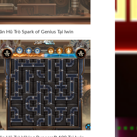
ăn Hũ Trò Spark of Genius Tại Iwin