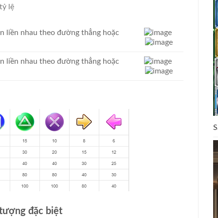
tỷ lệ
lên liền nhau theo đường thẳng hoặc
lên liền nhau theo đường thẳng hoặc
S
tượng đặc biệt