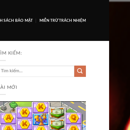
H SÁCH BẢO MẬT
MIỄN TRỪ TRÁCH NHIỆM
ÌM KIẾM:
BÀI MỚI