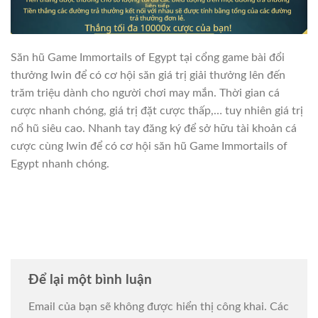
Săn hũ Game Immortails of Egypt tại cổng game bài đổi
thưởng Iwin để có cơ hội săn giá trị giải thưởng lên đến
trăm triệu dành cho người chơi may mắn. Thời gian cá
cược nhanh chóng, giá trị đặt cược thấp,… tuy nhiên giá trị
nổ hũ siêu cao. Nhanh tay đăng ký để sở hữu tài khoản cá
cược cùng Iwin để có cơ hội săn hũ Game Immortails of
Egypt nhanh chóng.
Để lại một bình luận
Email của bạn sẽ không được hiển thị công khai.
Các