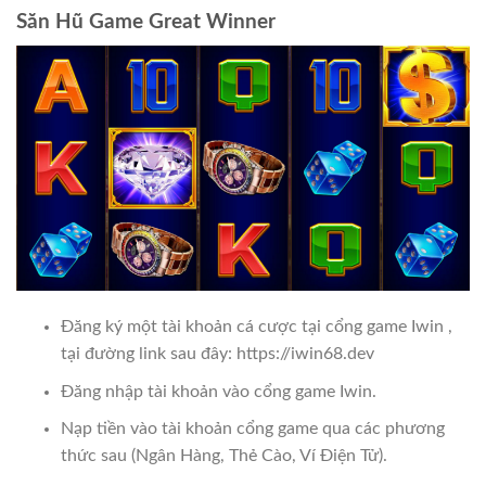
Săn Hũ Game Great Winner
Đăng ký một tài khoản cá cược tại cổng game Iwin ,
tại đường link sau đây: https://iwin68.dev
Đăng nhập tài khoản vào cổng game Iwin.
Nạp tiền vào tài khoản cổng game qua các phương
thức sau (Ngân Hàng, Thẻ Cào, Ví Điện Tử).