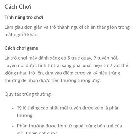
Cách Chơi
Tính năng trò chơi
Làm giàu đơn giản và trở thành người chiến thắng lớn trong
mắt người khác.
Cách chơi game
Là trò chơi máy đánh xèng có 5 trục quay, 9 tuyến nối.
Tuyến nối được tính từ trái sang phải xuất hiện từ 2 vật thể
giống nhau trở lên, dựa vào điểm cược và ký hiệu trúng
thưởng để nhận được tiền thưởng tương ứng.
Quy tắc trúng thưởng：
Tỷ lệ thắng cao nhất mỗi tuyến được xem là phần
thưởng
Phần thưởng được tính từ ngoài cùng bên trái của
mỗi tuyến đặt cược