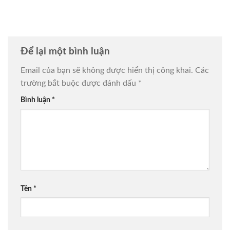
Để lại một bình luận
Email của bạn sẽ không được hiển thị công khai.
Các
trường bắt buộc được đánh dấu
*
Bình luận
*
Tên
*