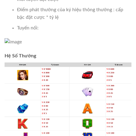
Điểm phát thưởng của ký hiệu thông thưởng : cấp
bậc đặt cược * tỷ lệ
Tuyến nối:
Hệ Số Thưởng