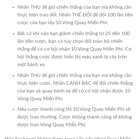
Nhấn THU để giữ chiến thắng của bạn mà không cần
thực hiện trao đổi. Nhấn THỂ ĐỔI để đổi 100 lần tiền
cược của bạn lấy 10 Vòng Quay Miễn Phí.
Bất cứ khi nào bạn giành chiến thắng từ 25 đến 100
lần tiền cược, bạn có tùy chọn đổi toàn bộ chiến
thắng để có cơ hội nhận 10 Vòng Quay Miễn Phí. Cơ
hội thắng cược được hiển thị màu xanh lá cây trên
một bánh xe.
Nhấn THU để giữ chiến thắng của bạn mà không cần
thực hiện cược. Nhấn CANH BẠC để đổi chiến thắng
của bạn và quay bánh xe để có cơ hội nhận được 10
Vòng Quay Miễn Phí.
Nếu cược thành công thì 10 Vòng Quay Miễn Phí sẽ
được trao thưởng. Cược không thành công sẽ không
được trao Vòng Quay Miễn Phí.
Win Exchange không được cung cấp nếu Vòng Quay Miễn