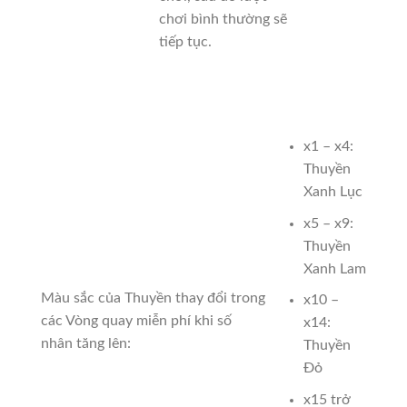
chơi bình thường sẽ
tiếp tục.
x1 – x4:
Thuyền
Xanh Lục
x5 – x9:
Thuyền
Xanh Lam
Màu sắc của Thuyền thay đổi trong
x10 –
các Vòng quay miễn phí khi số
x14:
nhân tăng lên:
Thuyền
Đỏ
x15 trở