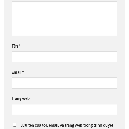
Tên
*
Email
*
Trang web
Lưu tên của tôi, email, và trang web trong trình duyệt