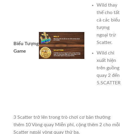
Wild thay
thế cho tất
cả các biểu
tượng
ngoại trừ
Scatter.
Biểu Tượng
Game
Wild chỉ
xuất hiện
trên guồng
quay 2 đến
5.SCATTER
3 Scatter trở lên trong trò chơi cơ bản thưởng
thêm 10 Vòng quay Miễn phí, cộng thêm 2 cho mỗi
Scatter ngoài vòng quay thứ ba.