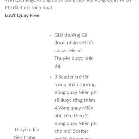
Phí đã được kích hoạt.
Lượt Quay Free
Giải thưởng Cá
được nhân với tất
cả các Hệ số
Thuyền được hiển
thị.
3 Scatter trở lên
trong phần thưởng
Vòng quay Miễn phí
sẽ được tặng thêm
4 Vòng quay Miễn
phí, kèm theo 2
Vòng quay Miễn phí
Thuyền đầu
cho mỗi Scatter
tiên trong
ngoài vòng quay