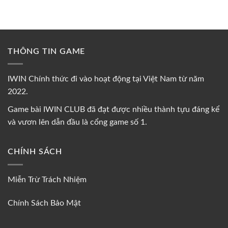
THÔNG TIN GAME
IWIN Chính thức đi vào hoạt động tại Việt Nam từ năm
2022.
Game bài IWIN CLUB đã đạt được nhiều thành tựu đáng kể
và vươn lên dẫn đầu là cổng game số 1.
CHÍNH SÁCH
Miễn Trừ Trách Nhiệm
Chính Sách Bảo Mật