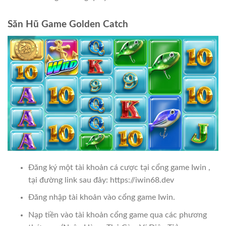
Săn Hũ Game Golden Catch
Đăng ký một tài khoản cá cược tại cổng game Iwin ,
tại đường link sau đây: https://iwin68.dev
Đăng nhập tài khoản vào cổng game Iwin.
Nạp tiền vào tài khoản cổng game qua các phương