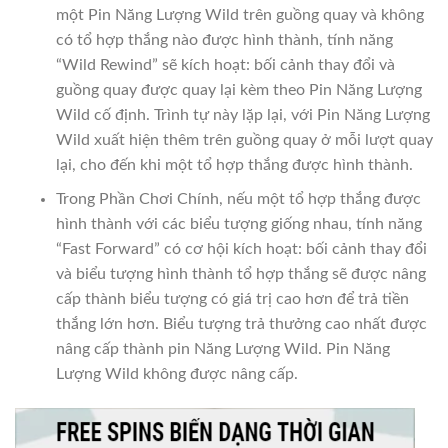
một Pin Năng Lượng Wild trên guồng quay và không
có tổ hợp thắng nào được hình thành, tính năng
“Wild Rewind” sẽ kích hoạt: bối cảnh thay đổi và
guồng quay được quay lại kèm theo Pin Năng Lượng
Wild cố định. Trình tự này lặp lại, với Pin Năng Lượng
Wild xuất hiện thêm trên guồng quay ở mỗi lượt quay
lại, cho đến khi một tổ hợp thắng được hình thành.
Trong Phần Chơi Chính, nếu một tổ hợp thắng được
hình thành với các biểu tượng giống nhau, tính năng
“Fast Forward” có cơ hội kích hoạt: bối cảnh thay đổi
và biểu tượng hình thành tổ hợp thắng sẽ được nâng
cấp thành biểu tượng có giá trị cao hơn để trả tiền
thắng lớn hơn. Biểu tượng trả thưởng cao nhất được
nâng cấp thành pin Năng Lượng Wild. Pin Năng
Lượng Wild không được nâng cấp.