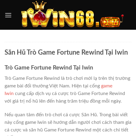
Skip
to
content
Săn Hũ Trò Game Fortune Rewind Tại Iwin
Trò Game Fortune Rewind Tại Iwin
Trò Game Fortune Rewind là trò chơi mới lạ trên thị trường
game bài đổi thưởng Việt Nam. Hiện tại cổng
game
Iwin
cung cấp dịch vụ cá cược trò Game Fortune Rewind
với giá trị nổ hũ lên đến hàng trăm triệu đồng mỗi ngày.
Nếu quan tâm đến trò chơi cá cược Săn Hũ. Trong bài viết
này cổng game Iwin sẽ hướng dẫn người chơi cách tham gia
cá cược và săn hũ Game Fortune Rewind một cách chi tiết