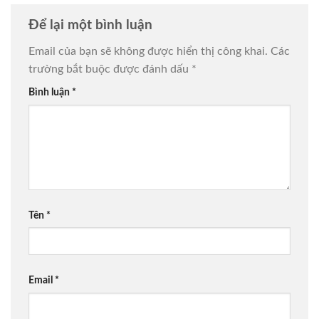
Để lại một bình luận
Email của bạn sẽ không được hiển thị công khai.
Các
trường bắt buộc được đánh dấu
*
Bình luận
*
Tên
*
Email
*