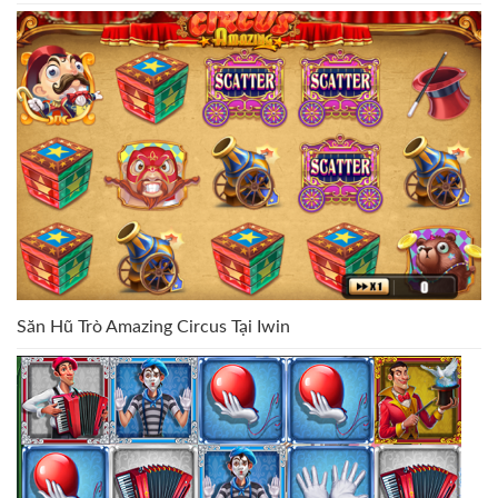
Săn Hũ Trò Amazing Circus Tại Iwin