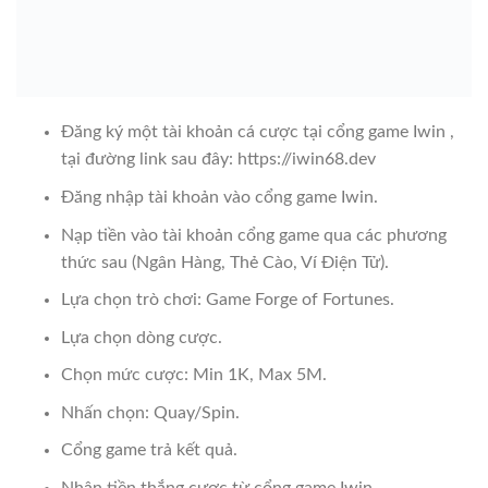
Đăng ký một tài khoản cá cược tại cổng game Iwin ,
tại đường link sau đây: https://iwin68.dev
Đăng nhập tài khoản vào cổng game Iwin.
Nạp tiền vào tài khoản cổng game qua các phương
thức sau (Ngân Hàng, Thẻ Cào, Ví Điện Tử).
Lựa chọn trò chơi: Game Forge of Fortunes.
Lựa chọn dòng cược.
Chọn mức cược: Min 1K, Max 5M.
Nhấn chọn: Quay/Spin.
Cổng game trả kết quả.