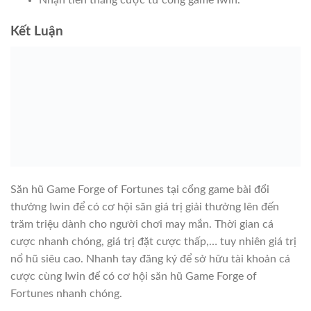
Nhận tiền thắng cược từ cổng game Iwin.
Kết Luận
Săn hũ Game Forge of Fortunes tại cổng game bài đổi
thưởng Iwin để có cơ hội săn giá trị giải thưởng lên đến
trăm triệu dành cho người chơi may mắn. Thời gian cá
cược nhanh chóng, giá trị đặt cược thấp,… tuy nhiên giá trị
nổ hũ siêu cao. Nhanh tay đăng ký để sở hữu tài khoản cá
cược cùng Iwin để có cơ hội săn hũ Game Forge of
Fortunes nhanh chóng.