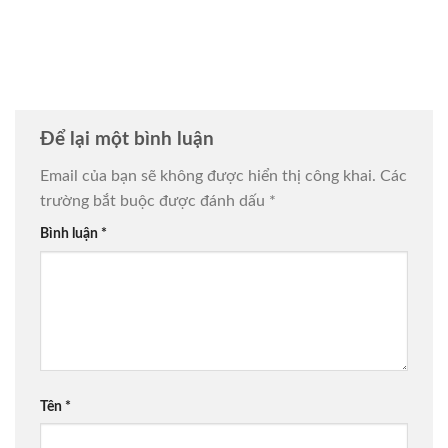
Để lại một bình luận
Email của bạn sẽ không được hiển thị công khai.
Các
trường bắt buộc được đánh dấu
*
Bình luận
*
Tên
*