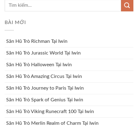
BÀI MỚI
Săn Hũ Trò Richman Tại Iwin
Săn Hũ Trò Jurassic World Tại Iwin
Săn Hũ Trò Halloween Tại Iwin
Săn Hũ Trò Amazing Circus Tại Iwin
Săn Hũ Trò Journey to Paris Tại Iwin
Săn Hũ Trò Spark of Genius Tại Iwin
Săn Hũ Trò Viking Runecraft 100 Tại Iwin
Săn Hũ Trò Merlin Realm of Charm Tại Iwin