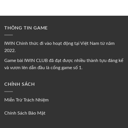
THÔNG TIN GAME
IWIN Chính thức đi vào hoạt động tại Việt Nam từ năm
2022.
Game bài IWIN CLUB đã đạt được nhiều thành tựu đáng kể
và vươn lên dẫn đầu là cổng game số 1.
CHÍNH SÁCH
Miễn Trừ Trách Nhiệm
Chính Sách Bảo Mật