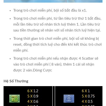
Trong trò chơi miễn phí, bội số bắt đầu là x1.
Trong trò chơi miễn phí, từ lần tiêu trừ thứ 1 bắt đầu,
mỗi lần tiêu trừ số nhân tích luỹ thêm 1. Lần tiêu trừ
sau tiền thưởng sẽ nhân với số nhân tích luỹ hiện tại.
Trong thời gian trò chơi miễn phí, bội số sẽ không bị
reset, đồng thời tích luỹ cho đến khi kết thúc trò chơi
miễn phí.
Trong trò chơi miễn phí nếu nhận được 4 Scatter sẽ
vào trò chơi miễn phí ( 8 ván), thêm 1 cái sẽ nhận
được 2 ván.Dòng Cược
Hệ Số Thưởng