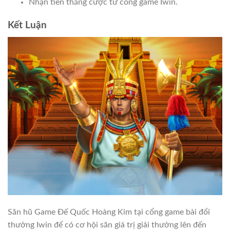
Nhận tiền thắng cược từ cổng game Iwin.
Kết Luận
Săn hũ Game Đế Quốc Hoàng Kim tại cổng game bài đổi
thưởng Iwin để có cơ hội săn giá trị giải thưởng lên đến