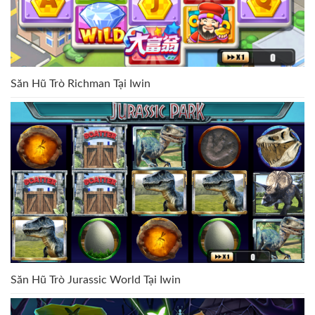
Săn Hũ Trò Richman Tại Iwin
Săn Hũ Trò Jurassic World Tại Iwin