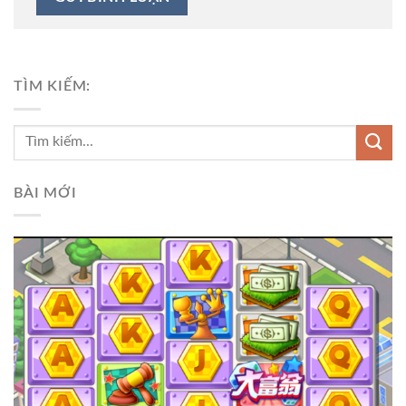
TÌM KIẾM:
BÀI MỚI