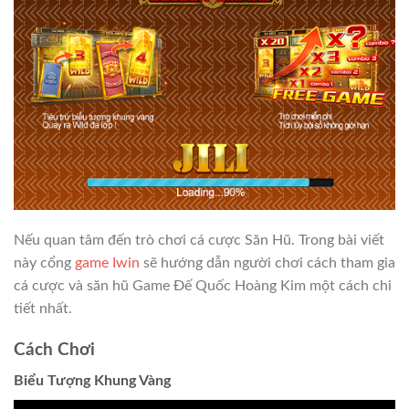
Nếu quan tâm đến trò chơi cá cược Săn Hũ. Trong bài viết
này cổng
game Iwin
sẽ hướng dẫn người chơi cách tham gia
cá cược và săn hũ Game Đế Quốc Hoàng Kim một cách chi
tiết nhất.
Cách Chơi
Biểu Tượng Khung Vàng