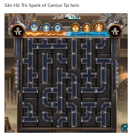
Săn Hũ Trò Spark of Genius Tại Iwin