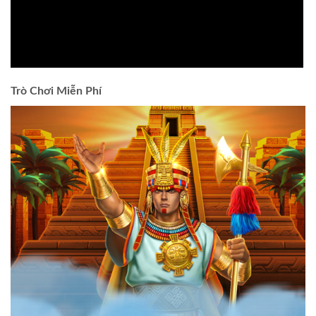
Trò Chơi Miễn Phí