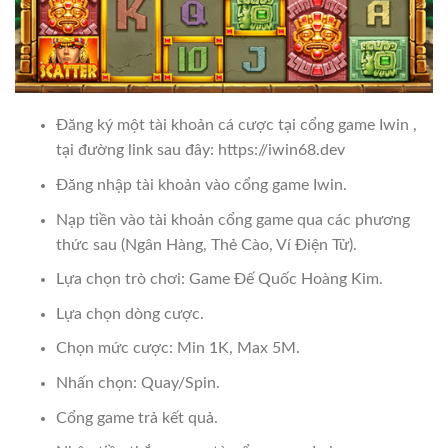
Đăng ký một tài khoản cá cược tại cổng game Iwin ,
tại đường link sau đây: https://iwin68.dev
Đăng nhập tài khoản vào cổng game Iwin.
Nạp tiền vào tài khoản cổng game qua các phương
thức sau (Ngân Hàng, Thẻ Cào, Ví Điện Tử).
Lựa chọn trò chơi: Game Đế Quốc Hoàng Kim.
Lựa chọn dòng cược.
Chọn mức cược: Min 1K, Max 5M.
Nhấn chọn: Quay/Spin.
Cổng game trả kết quả.