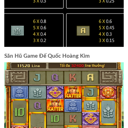
Săn Hũ Game Đế Quốc Hoàng Kim