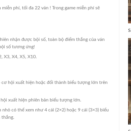
 miễn phí, tối đa
22
ván ! Trong game miễn phí sẽ
S
hiên nhận được bội số, toàn bộ điểm thắng của ván
bội số tương ứng!
2, X3, X4, X5, X10.
 cơ hội xuất hiện hoặc đổi thành biểu tượng lớn trên
 hội xuất hiện phiên bản biểu tượng lớn.
ớn nhỏ có thể xem như
4 cái (2×2)
hoặc
9 cái (3×3)
biểu
 thắng.