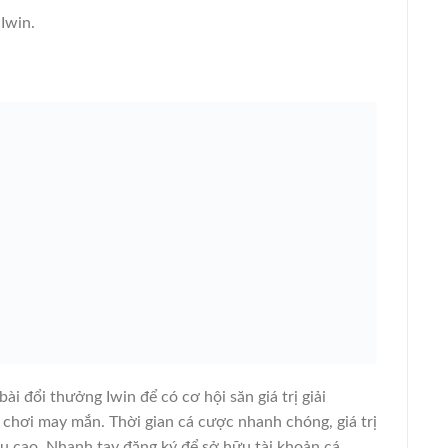
Iwin.
i đổi thưởng Iwin để có cơ hội săn giá trị giải
 chơi may mắn. Thời gian cá cược nhanh chóng, giá trị
iêu cao. Nhanh tay đăng ký để sở hữu tài khoản cá