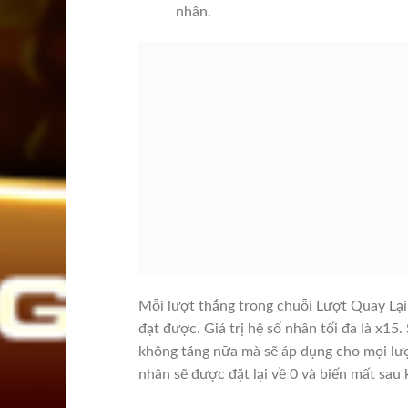
nhân.
Mỗi lượt thắng trong chuỗi Lượt Quay Lại
đạt được. Giá trị hệ số nhân tối đa là x15. 
không tăng nữa mà sẽ áp dụng cho mọi lượ
nhân sẽ được đặt lại về 0 và biến mất sau 