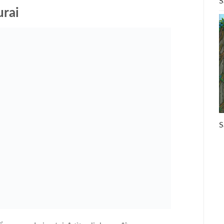
S
rai
S