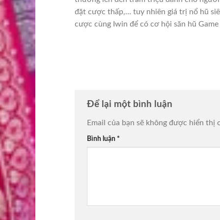
đặt cược thấp,… tuy nhiên giá trị nổ hũ s
cược cùng Iwin để có cơ hội săn hũ Game
Để lại một bình luận
Email của bạn sẽ không được hiển thị 
Bình luận
*