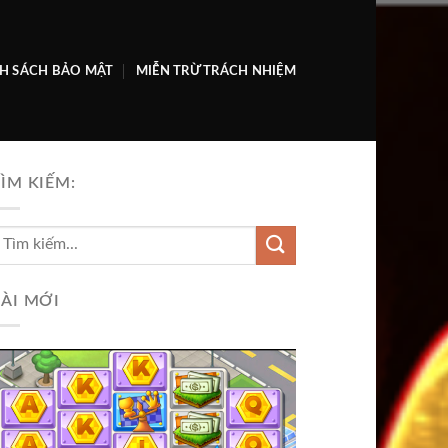
H SÁCH BẢO MẬT
MIỄN TRỪ TRÁCH NHIỆM
ÌM KIẾM:
BÀI MỚI