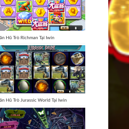
ăn Hũ Trò Richman Tại Iwin
ăn Hũ Trò Jurassic World Tại Iwin