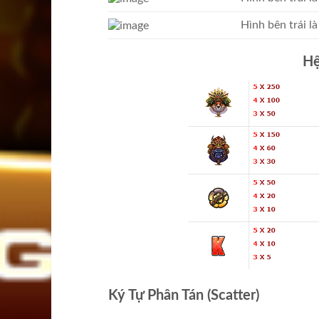
Hình bên trái l
Hệ
Ký Tự Phân Tán (Scatter)