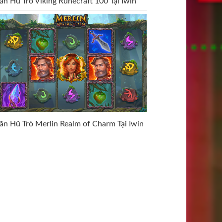
ăn Hũ Trò Viking Runecraft 100 Tại Iwin
ăn Hũ Trò Merlin Realm of Charm Tại Iwin