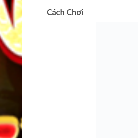
Cách Chơi