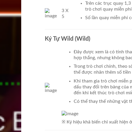
Trên các trục quay 1,3
trò chơi quay miễn phí
3
X
5
Số lần quay miễn phí cố
Ký Tự Wild (Wild)
Đây được xem là có tính thay
hợp thắng, nhưng không bao
Trong trò chơi chính, theo 
thể được nhân thêm số tiền 
Khi tham gia trò chơi miễn p
dấu thay đổi trên bảng của m
đến khi kết thúc trò chơi mi
Có thể thay thế những vật t
※ Ký hiệu khả biến chỉ xuất hiện ở 