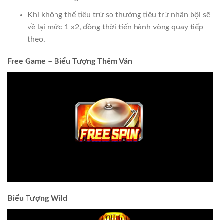
Khi không thể tiêu trừ so thưởng tiêu trừ nhân bội sẽ
về lại mức 1 x2, đồng thời tiến hành vòng quay tiếp
theo.
Free Game – Biểu Tượng Thêm Ván
Biểu Tượng Wild