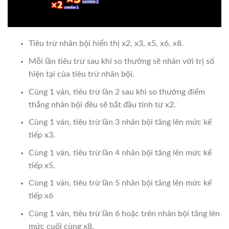
Tiêu trừ nhân bội hiển thị x2, x3, x5, x6, x8.
Mỗi lần tiêu trừ sau khi so thưởng sẽ nhân với trị số
hiện tại của tiêu trừ nhân bội.
Cùng 1 ván, tiêu trừ lần 2 sau khi so thưởng điểm
thắng nhân bội đều sẽ bắt đầu tính từ x2.
Cùng 1 ván, tiêu trừ lần 3 nhân bội tăng lên mức kế
tiếp x3.
Cùng 1 ván, tiêu trừ lần 4 nhân bội tăng lên mức kế
tiếp x5.
Cùng 1 ván, tiêu trừ lần 5 nhân bội tăng lên mức kế
tiếp x6
Cùng 1 ván, tiêu trừ lần 6 hoặc trên nhân bội tăng lên
mức cuối cùng x8.