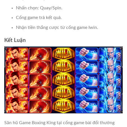
Nhấn chọn: Quay/Spin.
Cổng game trả kết quả.
Nhận tiền thắng cược từ cổng game Iwin.
Kết Luận
Săn hũ Game Boxing King tại cổng game bài đổi thưởng