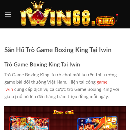
Skip
to
content
Săn Hũ Trò Game Boxing King Tại Iwin
Trò Game Boxing King Tại Iwin
Trò Game Boxing King là trò chơi mới lạ trên thị trường
game bài đổi thưởng Việt Nam. Hiện tại cổng
game
Iwin
cung cấp dịch vụ cá cược trò Game Boxing King với
giá trị nổ hũ lên đến hàng trăm triệu đồng mỗi ngày.