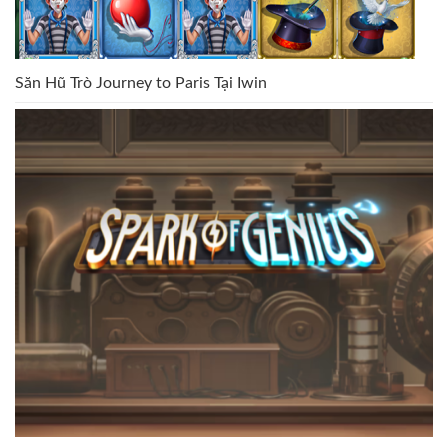
Săn Hũ Trò Journey to Paris Tại Iwin