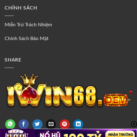
CHÍNH SÁCH
Miễn Trừ Trách Nhiệm
Chính Sách Bảo Mật
SHARE