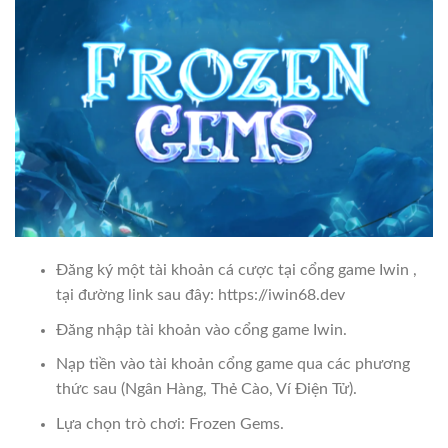
Đăng ký một tài khoản cá cược tại cổng game Iwin ,
tại đường link sau đây: https://iwin68.dev
Đăng nhập tài khoản vào cổng game Iwin.
Nạp tiền vào tài khoản cổng game qua các phương
thức sau (Ngân Hàng, Thẻ Cào, Ví Điện Tử).
Lựa chọn trò chơi: Frozen Gems.