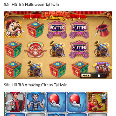
Săn Hũ Trò Halloween Tại Iwin
Săn Hũ Trò Amazing Circus Tại Iwin