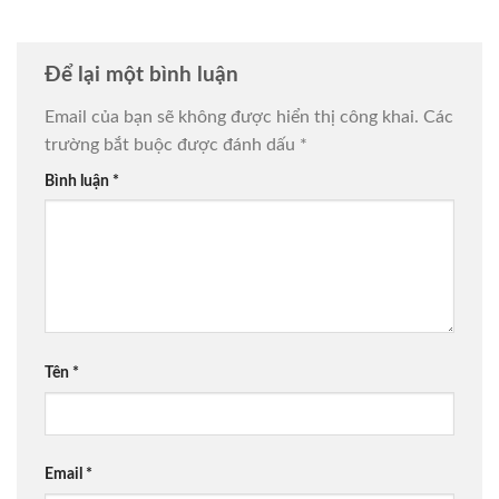
Để lại một bình luận
Email của bạn sẽ không được hiển thị công khai.
Các
trường bắt buộc được đánh dấu
*
Bình luận
*
Tên
*
Email
*