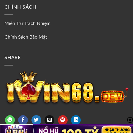
CHÍNH SÁCH
Miễn Trừ Trách Nhiệm
Chính Sách Bảo Mật
SHARE