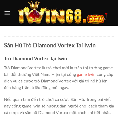
Skip
to
content
Săn Hũ Trò Diamond Vortex Tại Iwin
Trò Diamond Vortex Tại Iwin
Trò Diamond Vortex là trò chơi mới lạ trên thị trường game
bài đổi thưởng Việt Nam. Hiện tại cổng
game Iwin
cung cấp
dịch vụ cá cược trò Diamond Vortex với giá trị nổ hũ lên
đến hàng trăm triệu đồng mỗi ngày.
Nếu quan tâm đến trò chơi cá cược Săn Hũ. Trong bài viết
này cổng game Iwin sẽ hướng dẫn người chơi cách tham gia
cá cược và săn hũ Diamond Vortex một cách chi tiết nhất.