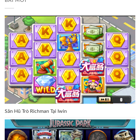
BÀI MỚI
Săn Hũ Trò Richman Tại Iwin