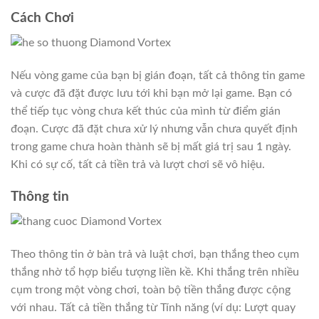
Cách Chơi
Nếu vòng game của bạn bị gián đoạn, tất cả thông tin game
và cược đã đặt được lưu tới khi bạn mở lại game. Bạn có
thể tiếp tục vòng chưa kết thúc của mình từ điểm gián
đoạn. Cược đã đặt chưa xử lý nhưng vẫn chưa quyết định
trong game chưa hoàn thành sẽ bị mất giá trị sau 1 ngày.
Khi có sự cố, tất cả tiền trả và lượt chơi sẽ vô hiệu.
Thông tin
Theo thông tin ở bàn trả và luật chơi, bạn thắng theo cụm
thắng nhờ tổ hợp biểu tượng liền kề. Khi thắng trên nhiều
cụm trong một vòng chơi, toàn bộ tiền thắng được cộng
với nhau. Tất cả tiền thắng từ Tính năng (ví dụ: Lượt quay