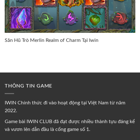
Săn Hũ Trò Merlin Realm of Charm Tại Iwin
THÔNG TIN GAME
IWIN Chính thức đi vào hoạt động tại Việt Nam từ năm
2022.
Game bài IWIN CLUB đã đạt được nhiều thành tựu đáng kể
và vươn lên dẫn đầu là cổng game số 1.