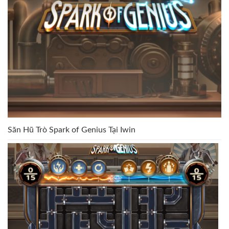
Săn Hũ Trò Spark of Genius Tại Iwin