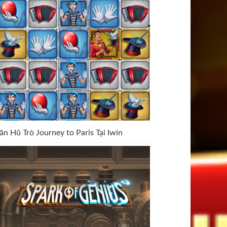
ăn Hũ Trò Journey to Paris Tại Iwin