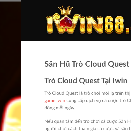
Skip
to
content
Săn Hũ Trò Cloud Quest 
Trò Cloud Quest Tại Iwin
Trò Cloud Quest là trò chơi mới lạ trên t
game Iwin
cung cấp dịch vụ cá cược trò Cl
đồng mỗi ngày.
Nếu quan tâm đến trò chơi cá cược Săn Hũ
người chơi cách tham gia cá cược và săn h