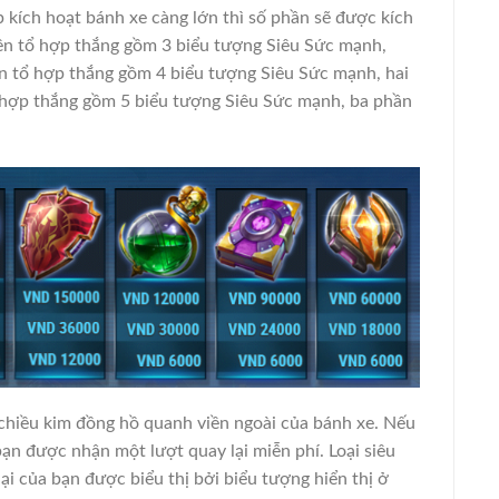
kích hoạt bánh xe càng lớn thì số phần sẽ được kích
 Trên tổ hợp thắng gồm 3 biểu tượng Siêu Sức mạnh,
ên tổ hợp thắng gồm 4 biểu tượng Siêu Sức mạnh, hai
ổ hợp thắng gồm 5 biểu tượng Siêu Sức mạnh, ba phần
 chiều kim đồng hồ quanh viền ngoài của bánh xe. Nếu
bạn được nhận một lượt quay lại miễn phí. Loại siêu
ại của bạn được biểu thị bởi biểu tượng hiển thị ở