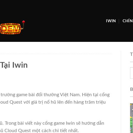
IWIN
CHÍN
T
Tại Iwin
hị trường game bài đổi thưởng Việt Nam. Hiện tại cổng
oud Quest với giá trị nổ hũ lên đến hàng trăm triệu
. Trong bài viết này cổng game Iwin sẽ hướng dẫn
ũ Cloud Quest một cách chi tiết nhất.