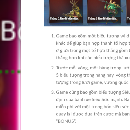
Game bao gồm một biểu tượng wild (
khác để giúp bạn hợp thành tổ hợp 
ở giữa trong một tổ hợp thắng gồm 
thắng hơn khi các biểu tượng thả xu
Trước mỗi vòng, một hàng trong lướ
5 biểu tượng trong hàng này, vòng t
tượng trong lưới game, vương quốc
Game cũng bao gồm biểu tượng Siêu
định của bánh xe Siêu Sức mạnh. Bán
miễn phí với một trong bốn siêu sức
quay lại được dựa trên cược mà bạn 
“BONUS”.