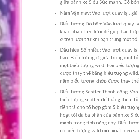
giữa bánh xe Siêu Sức mạnh. Có bốn 
Năm Vận may: Vào lượt quay lại, giả
Biểu tượng Độ bền: Vào lượt quay lại,
khác nhau trên lưới để giúp bạn hợ
ở trên lưới trừ khi bạn trúng một t
Dấu hiệu Số nhiều: Vào lượt quay lạ
bạn: Biểu tượng ở giữa trong một t
một biểu tượng wild. Hai biểu tượn
được thay thế bằng biểu tượng wild
năm biểu tượng khớp được thay thế 
Biểu tượng Scatter Thành công: Vào l
biểu tượng scatter để thắng thêm tiền
tiền trả cho tổ hợp gồm 5 biểu tượng
hoạt tối đa ba phần của bánh xe Siê
mạnh trong tính năng này. Biểu tượn
có biểu tượng wild mới xuất hiện sa