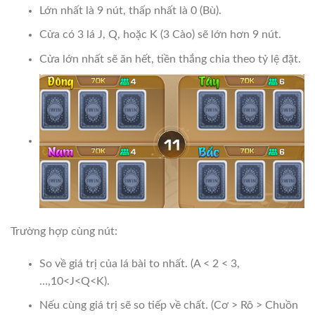
Lớn nhất là 9 nút, thấp nhất là 0 (Bù).
Cửa có 3 lá J, Q, hoặc K (3 Cào) sẽ lớn hơn 9 nút.
Cửa lớn nhất sẽ ăn hết, tiền thắng chia theo tỷ lệ đặt.
Trường hợp cùng nút:
So về giá trị của lá bài to nhất. (A < 2 < 3,
…,10<J<Q<K).
Nếu cùng giá trị sẽ so tiếp về chất. (Cơ > Rô > Chuồn