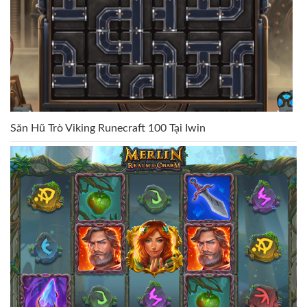
Săn Hũ Trò Viking Runecraft 100 Tại Iwin