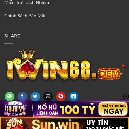
Miễn Trừ Trách Nhiệm
Chính Sách Bảo Mật
SHARE
Copyright 2026 © - IWIN68.DEV