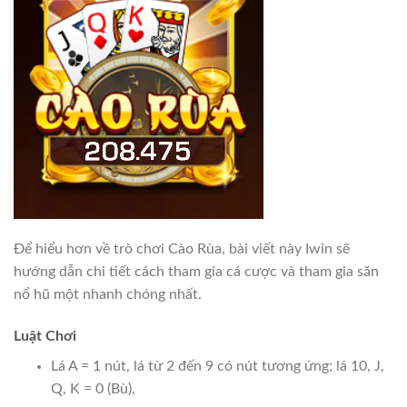
Để hiểu hơn về trò chơi Cào Rùa, bài viết này Iwin sẽ
hướng dẫn chi tiết cách tham gia cá cược và tham gia săn
nổ hũ một nhanh chóng nhất.
Luật Chơi
Lá A = 1 nút, lá từ 2 đến 9 có nút tương ứng; lá 10, J,
Q, K = 0 (Bù),