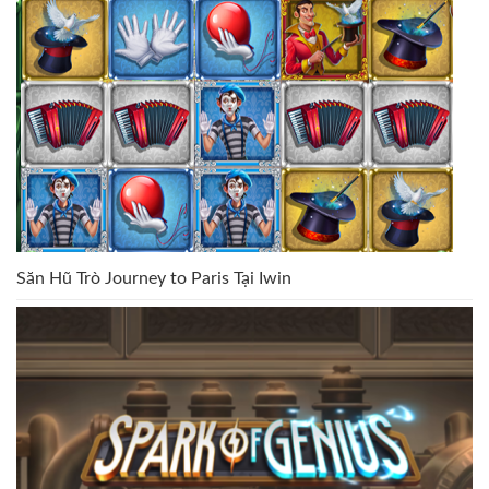
Săn Hũ Trò Journey to Paris Tại Iwin