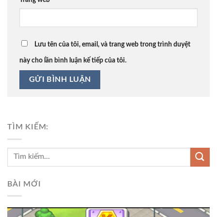
Lưu tên của tôi, email, và trang web trong trình duyệt
này cho lần bình luận kế tiếp của tôi.
TÌM KIẾM:
BÀI MỚI