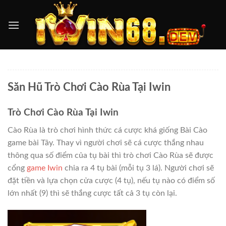
Skip
to
content
Săn Hũ Trò Chơi Cào Rùa Tại Iwin
Trò Chơi Cào Rùa Tại Iwin
Cào Rùa là trò chơi hình thức cá cược khá giống Bài Cào
game bài Tây. Thay vì người chơi sẽ cá cược thắng nhau
thông qua số điểm của tụ bài thì trò chơi Cào Rùa sẽ được
cổng
game Iwin
chia ra 4 tụ bài (mỗi tụ 3 lá). Người chơi sẽ
đặt tiền và lựa chọn cửa cược (4 tụ), nếu tụ nào có điểm số
lớn nhất (9) thì sẽ thắng cược tất cả 3 tụ còn lại.