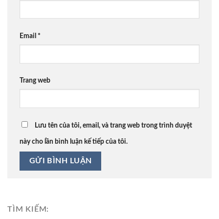
Email
*
Trang web
Lưu tên của tôi, email, và trang web trong trình duyệt
này cho lần bình luận kế tiếp của tôi.
TÌM KIẾM: