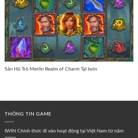
Săn Hũ Trò Merlin Realm of Charm Tại Iwin
THÔNG TIN GAME
IWIN Chính thức đi vào hoạt động tại Việt Nam từ năm