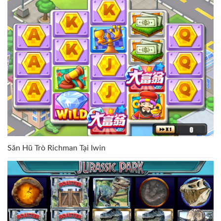
Săn Hũ Trò Richman Tại Iwin