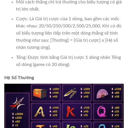
Mỗi cách thắng chỉ trả thưởng cho biểu tượng có giá
trị lớn nhất.
Cược: Là Giá trị cược của 1 dòng, bao gồm các mốc
khác nhau: 20/50/250/500/2,500/25,000. Khi có đủ
số biểu tượng liên tiếp trên một dòng thẳng sẽ tính
thưởng như sau: [Thưởng] = [Giá trị cược] x [Hệ số
nhân tương ứng].
Tổng: Được tính bằng Giá trị cược 1 dòng nhân Tổng
số dòng (game có 20 dòng).
Hệ Số Thưởng