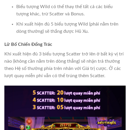
Biểu tượng Wild có thể thay thế tất cả các biểu
tượng khác, trừ Scatter và Bonus.
Khi xuất hiện đủ 5 biểu tượng Wild (phải nằm trên
dòng thưởng) sẽ thắng được Hũ Xu.
Lữ Bố Chiến Đổng Trác
Khi xuất hiện đủ 3 biểu tượng Scatter trở lên ở bất kỳ vị trí
nào (không cần nằm trên dòng thẳng) sẽ nhận trả thưởng
theo Hệ số thưởng phía trên nhân với Giá trị cược. Ở các
lượt quay miễn phí vẫn có thể trúng thêm Scatter.