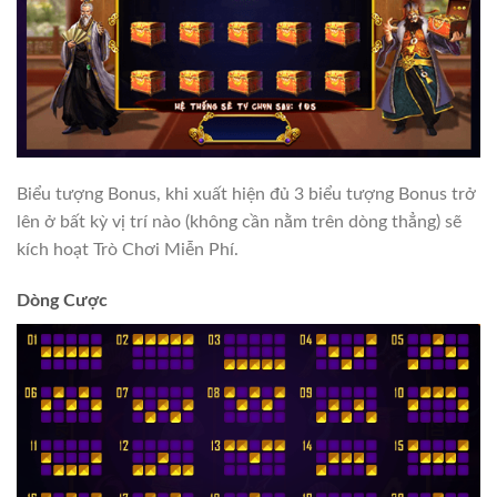
Biểu tượng Bonus, khi xuất hiện đủ 3 biểu tượng Bonus trở
lên ở bất kỳ vị trí nào (không cần nằm trên dòng thẳng) sẽ
kích hoạt Trò Chơi Miễn Phí.
Dòng Cược