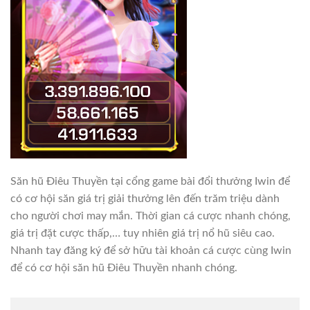
Săn hũ Điêu Thuyền tại cổng game bài đổi thưởng Iwin để
có cơ hội săn giá trị giải thưởng lên đến trăm triệu dành
cho người chơi may mắn. Thời gian cá cược nhanh chóng,
giá trị đặt cược thấp,… tuy nhiên giá trị nổ hũ siêu cao.
Nhanh tay đăng ký để sở hữu tài khoản cá cược cùng Iwin
để có cơ hội săn hũ Điêu Thuyền nhanh chóng.