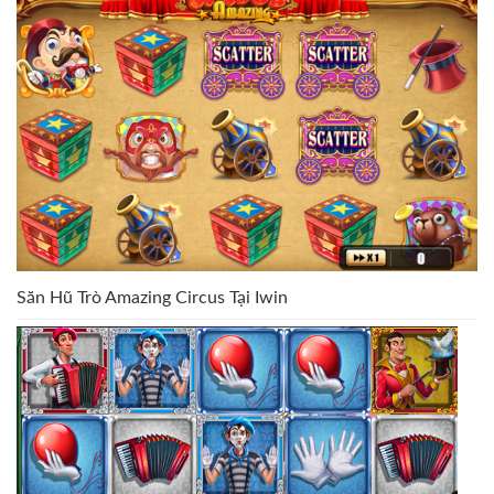
Săn Hũ Trò Amazing Circus Tại Iwin