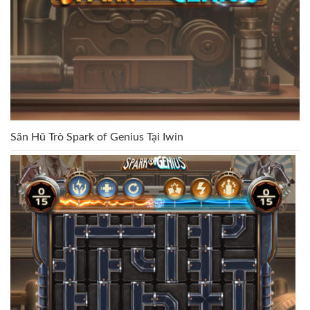
Săn Hũ Trò Spark of Genius Tại Iwin